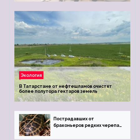
Экология
В Татарстане от нефтешламов очистят
более полутора гектаров земель
Пострадавших от
браконьеров редких черепах
передали в Ростовский
зоопарк