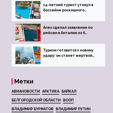
14-летний турист утонул в
бассейне роскошного
турецкого отеля
Anex сделал заявление по
рейсам в Анталию из 6
городов
Туризм готовится к новому
удару: он станет жертвой
глобальной депрессии
Метки
АВИАНОВОСТИ
АРКТИКА
БАЙКАЛ
БЕЛГОРОДСКОЙ ОБЛАСТИ
ВООП
ВЛАДИМИР БУРМАТОВ
ВЛАДИМИР ПУТИН