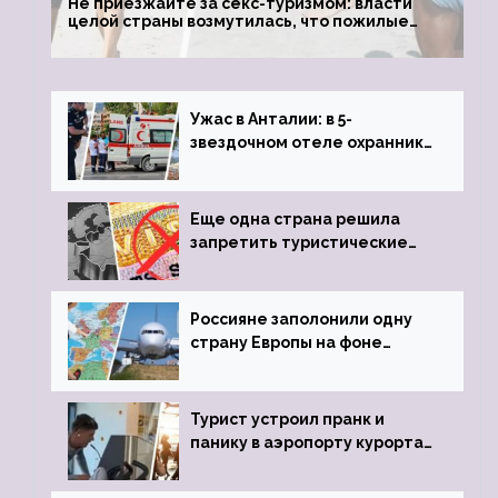
Не приезжайте за секс-туризмом: власти
целой страны возмутилась, что пожилые
туристки массово едут к ним, чтобы
обзавестись молодыми любовниками
Ужас в Анталии: в 5-
звездочном отеле охранник
устроил расстрел из
пистолета
Еще одна страна решила
запретить туристические
визы для россиян
Россияне заполонили одну
страну Европы на фоне
угрозы отмены шенгенских
виз
Турист устроил пранк и
панику в аэропорту курорта,
объявив о 6-часовой
задержке рейса