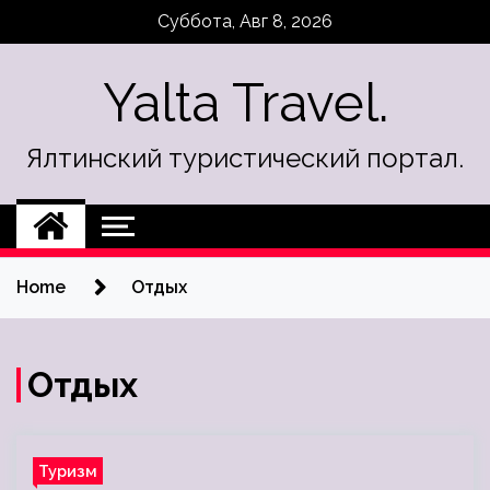
Skip
Суббота, Авг 8, 2026
to
content
Yalta Travel.
Ялтинский туристический портал.
Home
Отдых
Отдых
Туризм