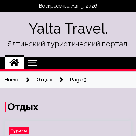
Skip
Воскресенье, Авг 9, 2026
to
content
Yalta Travel.
Ялтинский туристический портал.
Home
Отдых
Page 3
Отдых
Туризм