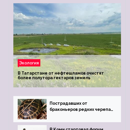
Экология
В Татарстане от нефтешламов очистят
более полутора гектаров земель
Пострадавших от
браконьеров редких черепах
передали в Ростовский
зоопарк
В Коми стартовал форум