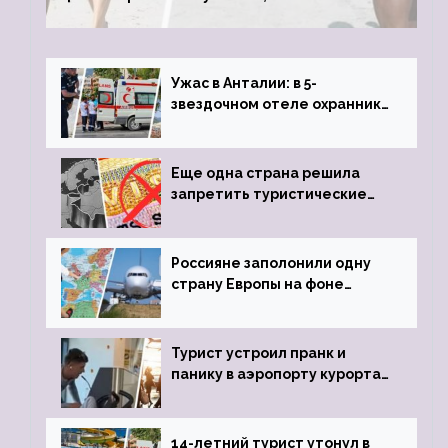
туристки массово едут к ним, чтобы
обзавестись молодыми любовниками
Ужас в Анталии: в 5-
звездочном отеле охранник
устроил расстрел из
пистолета
Еще одна страна решила
запретить туристические
визы для россиян
Россияне заполонили одну
страну Европы на фоне
угрозы отмены шенгенских
виз
Турист устроил пранк и
панику в аэропорту курорта,
объявив о 6-часовой
задержке рейса
14-летний турист утонул в