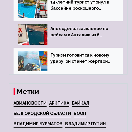
14-летний турист утонул в
бассейне роскошного
турецкого отеля
Anex сделал заявление по
рейсам в Анталию из 6
городов
Туризм готовится к новому
удару: он станет жертвой
глобальной депрессии
Метки
АВИАНОВОСТИ
АРКТИКА
БАЙКАЛ
БЕЛГОРОДСКОЙ ОБЛАСТИ
ВООП
ВЛАДИМИР БУРМАТОВ
ВЛАДИМИР ПУТИН