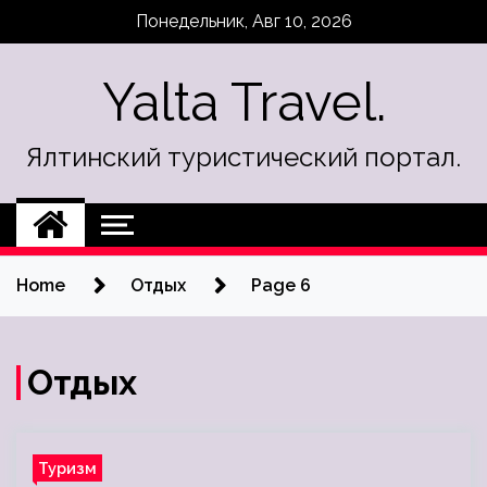
Skip
Понедельник, Авг 10, 2026
to
content
Yalta Travel.
Ялтинский туристический портал.
Home
Отдых
Page 6
Отдых
Туризм