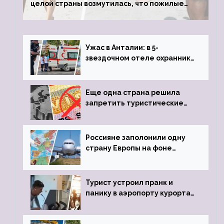
целой страны возмутилась, что пожилые
туристки массово едут к ним, чтобы
обзавестись молодыми любовниками
Ужас в Анталии: в 5-
звездочном отеле охранник
устроил расстрел из
пистолета
Еще одна страна решила
запретить туристические
визы для россиян
Россияне заполонили одну
страну Европы на фоне
угрозы отмены шенгенских
виз
Турист устроил пранк и
панику в аэропорту курорта,
объявив о 6-часовой
задержке рейса