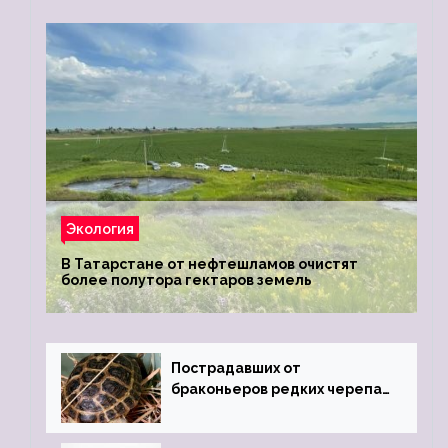
Экология
В Татарстане от нефтешламов очистят
более полутора гектаров земель
Пострадавших от
браконьеров редких черепах
передали в Ростовский
зоопарк