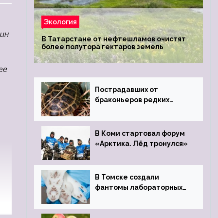
Экология
тин
В Татарстане от нефтешламов очистят
более полутора гектаров земель
ее
Пострадавших от
браконьеров редких
черепах передали в
Ростовский зоопарк
В Коми стартовал форум
«Арктика. Лёд тронулся»
В Томске создали
фантомы лабораторных
мышей