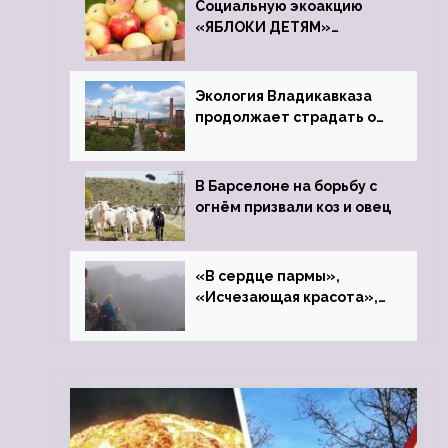
Социальную экоакцию
«ЯБЛОКИ ДЕТЯМ»
проведет фонд «Компас»
Экология Владикавказа
продолжает страдать от
закрытого цинкового
завода
В Барселоне на борьбу с
огнём призвали коз и овец
«В сердце пармы»,
«Исчезающая красота»,
«Камень Черского»…