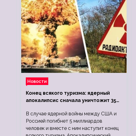
Новости
Конец всякого туризма: ядерный
апокалипсис сначала уничтожит 350
миллионов, а потом 5 миллиардов
В случае ядерной войны между США и
людей
Россией погибнет 5 миллиардов
человек и вместе с ним наступит конец
всякого туризма. Апокалипсический