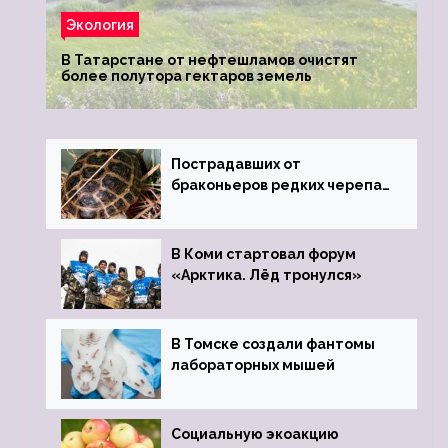
Экология
В Татарстане от нефтешламов очистят
более полутора гектаров земель
Пострадавших от
браконьеров редких черепах
передали в Ростовский
зоопарк
В Коми стартовал форум
«Арктика. Лёд тронулся»
В Томске создали фантомы
лабораторных мышей
Социальную экоакцию