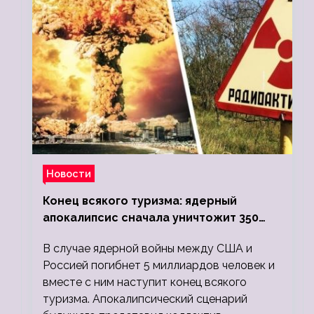
Новости
Конец всякого туризма: ядерный
апокалипсис сначала уничтожит 350
миллионов, а потом 5 миллиардов
В случае ядерной войны между США и
людей
Россией погибнет 5 миллиардов человек и
вместе с ним наступит конец всякого
туризма. Апокалипсический сценарий