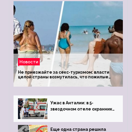
Новости
Не приезжайте за секс-туризмом: власти
целой страны возмутилась, что пожилые
туристки массово едут к ним, чтобы
обзавестись молодыми любовниками
Ужас в Анталии: в 5-
звездочном отеле охранник
устроил расстрел из
пистолета
Еще одна страна решила