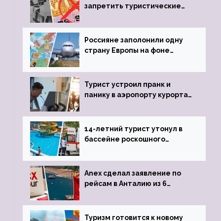
запретить туристические
визы для россиян
Россияне заполонили одну
страну Европы на фоне
угрозы отмены шенгенских
виз
Турист устроил пранк и
панику в аэропорту курорта,
объявив о 6-часовой
задержке рейса
14-летний турист утонул в
бассейне роскошного
турецкого отеля
Anex сделал заявление по
рейсам в Анталию из 6
городов
Туризм готовится к новому