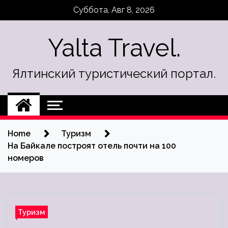
Skip
Суббота, Авг 8, 2026
to
content
Yalta Travel.
Ялтинский туристический портал.
Home
Туризм
На Байкале построят отель почти на 100
номеров
Туризм