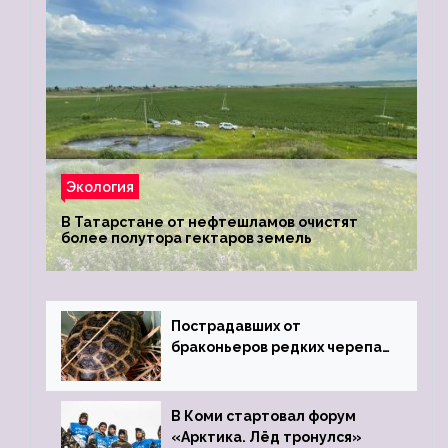
Экология
В Татарстане от нефтешламов очистят
более полутора гектаров земель
Пострадавших от
браконьеров редких черепах
передали в Ростовский
зоопарк
В Коми стартовал форум
«Арктика. Лёд тронулся»