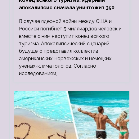
Конец всякого туризма: ядерный
апокалипсис сначала уничтожит 350
миллионов, а потом 5 миллиардов
В случае ядерной войны между США и
людей
Россией погибнет 5 миллиардов человек и
вместе с ним наступит конец всякого
туризма. Апокалипсический сценарий
будущего представил коллектив
американских, норвежских и немецких
ученых-климатологов. Согласно
исследованиям,