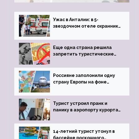
обзавестись молодыми любовниками
Ужас в Анталии: в 5-
звездочном отеле охранник
устроил расстрел из
пистолета
Еще одна страна решила
запретить туристические
визы для россиян
Россияне заполонили одну
страну Европы на фоне
угрозы отмены шенгенских
виз
Турист устроил пранк и
панику в аэропорту курорта,
объявив о 6-часовой
задержке рейса
14-летний турист утонул в
бассейне роскошного