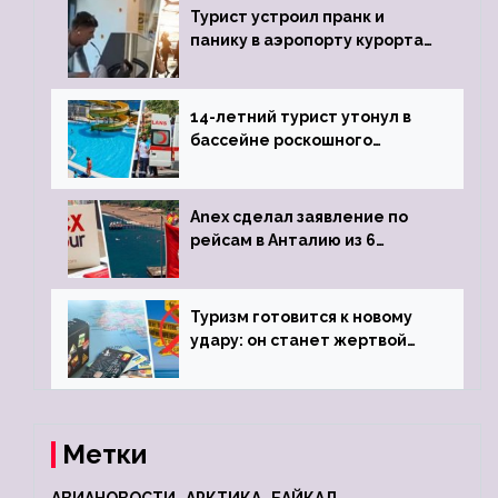
Турист устроил пранк и
панику в аэропорту курорта,
объявив о 6-часовой
задержке рейса
14-летний турист утонул в
бассейне роскошного
турецкого отеля
Anex сделал заявление по
рейсам в Анталию из 6
городов
Туризм готовится к новому
удару: он станет жертвой
глобальной депрессии
Метки