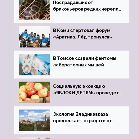
Пострадавших от
браконьеров редких черепах
передали в Ростовский
зоопарк
В Коми стартовал форум
«Арктика. Лёд тронулся»
В Томске создали фантомы
лабораторных мышей
Социальную экоакцию
«ЯБЛОКИ ДЕТЯМ» проведет
фонд «Компас»
Экология Владикавказа
продолжает страдать от
закрытого цинкового завода