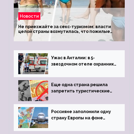
Новости
Не приезжайте за секс-туризмом: власти
целой страны возмутилась, что пожилые
туристки массово едут к ним, чтобы
обзавестись молодыми любовниками
Ужас в Анталии: в 5-
звездочном отеле охранник
устроил расстрел из
пистолета
Еще одна страна решила
запретить туристические
визы для россиян
Россияне заполонили одну
страну Европы на фоне
угрозы отмены шенгенских
виз