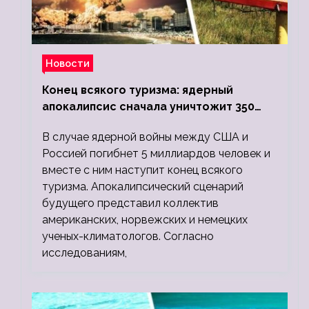
Новости
Конец всякого туризма: ядерный
апокалипсис сначала уничтожит 350
миллионов, а потом 5 миллиардов
В случае ядерной войны между США и
людей
Россией погибнет 5 миллиардов человек и
вместе с ним наступит конец всякого
туризма. Апокалипсический сценарий
будущего представил коллектив
американских, норвежских и немецких
ученых-климатологов. Согласно
исследованиям,