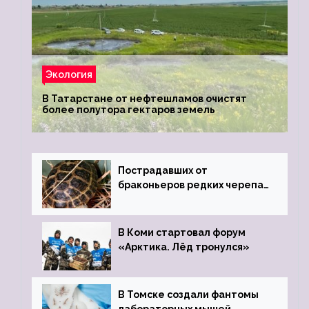
Экология
В Татарстане от нефтешламов очистят
более полутора гектаров земель
Пострадавших от
браконьеров редких черепах
передали в Ростовский
зоопарк
В Коми стартовал форум
«Арктика. Лёд тронулся»
В Томске создали фантомы