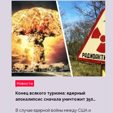
Новости
Конец всякого туризма: ядерный
апокалипсис сначала уничтожит 350
миллионов, а потом 5 миллиардов
В случае ядерной войны между США и
людей