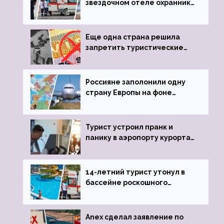
звездочном отеле охранник
устроил расстрел из
пистолета
Еще одна страна решила
запретить туристические
визы для россиян
Россияне заполонили одну
страну Европы на фоне
угрозы отмены шенгенских
виз
Турист устроил пранк и
панику в аэропорту курорта,
объявив о 6-часовой
задержке рейса
14-летний турист утонул в
бассейне роскошного
турецкого отеля
Anex сделал заявление по