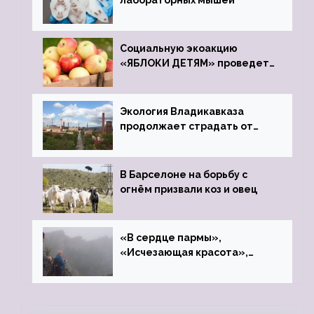
лабораторных мышей
Социальную экоакцию
«ЯБЛОКИ ДЕТЯМ» проведет
фонд «Компас»
Экология Владикавказа
продолжает страдать от
закрытого цинкового завода
В Барселоне на борьбу с
огнём призвали коз и овец
«В сердце пармы»,
«Исчезающая красота»,
«Камень Черского»…