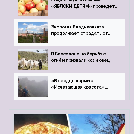
Социальную экоакцию
«ЯБЛОКИ ДЕТЯМ» проведет
фонд «Компас»
Экология Владикавказа
продолжает страдать от
закрытого цинкового завода
В Барселоне на борьбу с
огнём призвали коз и овец
«В сердце пармы»,
«Исчезающая красота»,
«Камень Черского»…