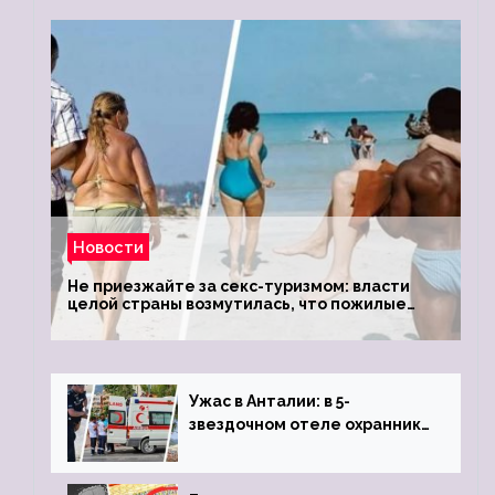
Новости
Не приезжайте за секс-туризмом: власти
целой страны возмутилась, что пожилые
туристки массово едут к ним, чтобы
обзавестись молодыми любовниками
Ужас в Анталии: в 5-
звездочном отеле охранник
устроил расстрел из
пистолета