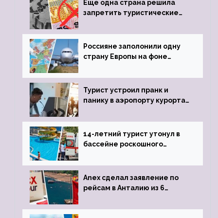
Еще одна страна решила
запретить туристические
визы для россиян
Россияне заполонили одну
страну Европы на фоне
угрозы отмены шенгенских
виз
Турист устроил пранк и
панику в аэропорту курорта,
объявив о 6-часовой
задержке рейса
14-летний турист утонул в
бассейне роскошного
турецкого отеля
Anex сделал заявление по
рейсам в Анталию из 6
городов