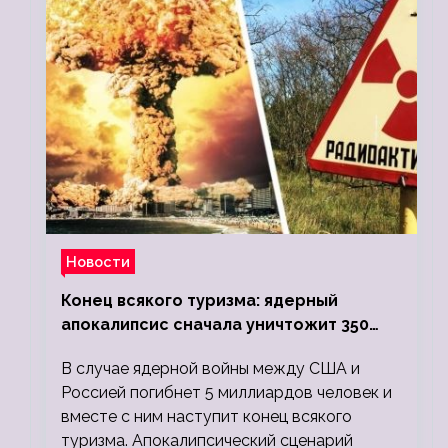
Новости
Конец всякого туризма: ядерный
апокалипсис сначала уничтожит 350
миллионов, а потом 5 миллиардов
В случае ядерной войны между США и
людей
Россией погибнет 5 миллиардов человек и
вместе с ним наступит конец всякого
туризма. Апокалипсический сценарий