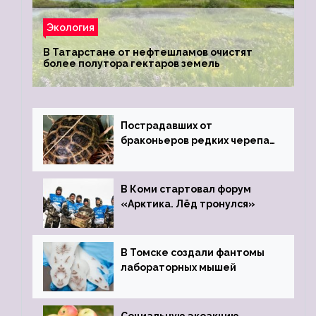
Экология
В Татарстане от нефтешламов очистят
более полутора гектаров земель
Пострадавших от
браконьеров редких черепах
передали в Ростовский
зоопарк
В Коми стартовал форум
«Арктика. Лёд тронулся»
В Томске создали фантомы
лабораторных мышей