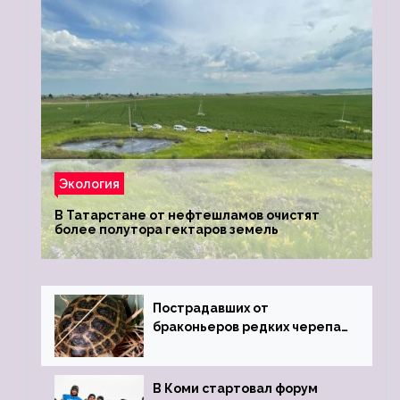
Экология
В Татарстане от нефтешламов очистят
более полутора гектаров земель
Пострадавших от
браконьеров редких черепах
передали в Ростовский
зоопарк
В Коми стартовал форум