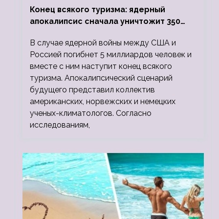
Конец всякого туризма: ядерный
апокалипсис сначала уничтожит 350
миллионов, а потом 5 миллиардов
В случае ядерной войны между США и
людей
Россией погибнет 5 миллиардов человек и
вместе с ним наступит конец всякого
туризма. Апокалипсический сценарий
будущего представил коллектив
американских, норвежских и немецких
ученых-климатологов. Согласно
исследованиям,