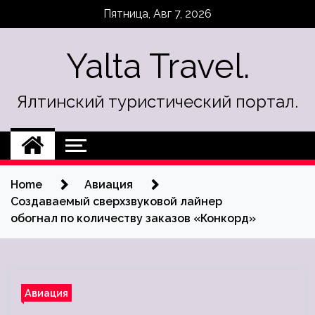
Skip
Пятница, Авг 7, 2026
to
content
Yalta Travel.
Ялтинский туристический портал.
Home
Авиация
Создаваемый сверхзвуковой лайнер
обогнал по количеству заказов «Конкорд»
Авиация