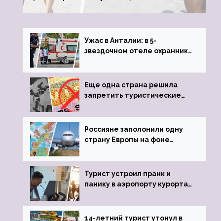
туристки массово едут к ним, чтобы
обзавестись молодыми любовниками
Ужас в Анталии: в 5-
звездочном отеле охранник
устроил расстрел из
пистолета
Еще одна страна решила
запретить туристические
визы для россиян
Россияне заполонили одну
страну Европы на фоне
угрозы отмены шенгенских
виз
Турист устроил пранк и
панику в аэропорту курорта,
объявив о 6-часовой
задержке рейса
14-летний турист утонул в