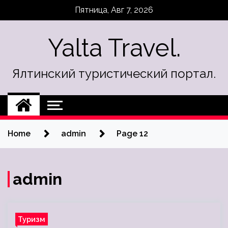
Skip
Пятница, Авг 7, 2026
to
content
Yalta Travel.
Ялтинский туристический портал.
Home
admin
Page 12
admin
Туризм