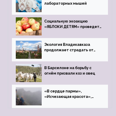
лабораторных мышей
Социальную экоакцию
«ЯБЛОКИ ДЕТЯМ» проведет
фонд «Компас»
Экология Владикавказа
продолжает страдать от
закрытого цинкового завода
В Барселоне на борьбу с
огнём призвали коз и овец
«В сердце пармы»,
«Исчезающая красота»,
«Камень Черского»…