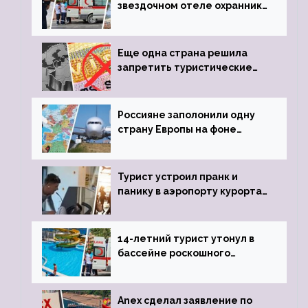
звездочном отеле охранник
устроил расстрел из
пистолета
Еще одна страна решила
запретить туристические
визы для россиян
Россияне заполонили одну
страну Европы на фоне
угрозы отмены шенгенских
виз
Турист устроил пранк и
панику в аэропорту курорта,
объявив о 6-часовой
задержке рейса
14-летний турист утонул в
бассейне роскошного
турецкого отеля
Anex сделал заявление по