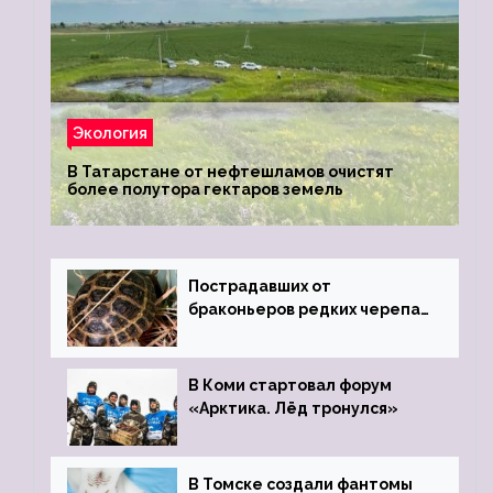
Экология
В Татарстане от нефтешламов очистят
более полутора гектаров земель
Пострадавших от
браконьеров редких черепах
передали в Ростовский
зоопарк
В Коми стартовал форум
«Арктика. Лёд тронулся»
В Томске создали фантомы