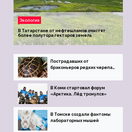
Экология
В Татарстане от нефтешламов очистят
более полутора гектаров земель
Пострадавших от
браконьеров редких черепах
передали в Ростовский
зоопарк
В Коми стартовал форум
«Арктика. Лёд тронулся»
В Томске создали фантомы
лабораторных мышей