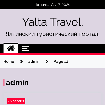
Skip
Пятница, Авг 7, 2026
to
content
Yalta Travel.
Ялтинский туристический портал.
Home
admin
Page 14
admin
Экология