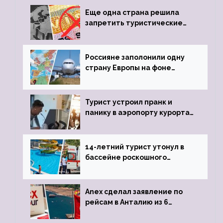
Еще одна страна решила
запретить туристические
визы для россиян
Россияне заполонили одну
страну Европы на фоне
угрозы отмены шенгенских
виз
Турист устроил пранк и
панику в аэропорту курорта,
объявив о 6-часовой
задержке рейса
14-летний турист утонул в
бассейне роскошного
турецкого отеля
Anex сделал заявление по
рейсам в Анталию из 6
городов