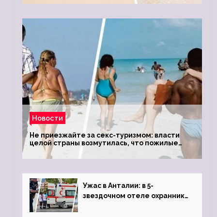
Новости
Не приезжайте за секс-туризмом: власти
целой страны возмутилась, что пожилые
туристки массово едут к ним, чтобы
обзавестись молодыми любовниками
Ужас в Анталии: в 5-
звездочном отеле охранник
устроил расстрел из
пистолета