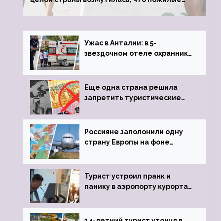
туристки массово едут к ним, чтобы
обзавестись молодыми любовниками
Ужас в Анталии: в 5-
звездочном отеле охранник
устроил расстрел из
пистолета
Еще одна страна решила
запретить туристические
визы для россиян
Россияне заполонили одну
страну Европы на фоне
угрозы отмены шенгенских
виз
Турист устроил пранк и
панику в аэропорту курорта,
объявив о 6-часовой
задержке рейса
14-летний турист утонул в