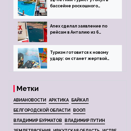
бассейне роскошного
турецкого отеля
Anex сделал заявление по
рейсам в Анталию из 6
городов
Туризм готовится к новому
удару: он станет жертвой
глобальной депрессии
Метки
АВИАНОВОСТИ
АРКТИКА
БАЙКАЛ
БЕЛГОРОДСКОЙ ОБЛАСТИ
ВООП
ВЛАДИМИР БУРМАТОВ
ВЛАДИМИР ПУТИН
ЗЕМЛЕТРЯСЕНИЯ
ИРКУТСКАЯ ОБЛАСТЬ
ИСТРЕ