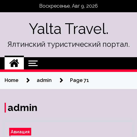
Skip
Воскресенье, Авг 9, 2026
to
content
Yalta Travel.
Ялтинский туристический портал.
Home
admin
Page 71
admin
Авиация