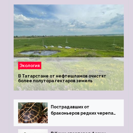
Экология
В Татарстане от нефтешламов очистят
более полутора гектаров земель
Пострадавших от
браконьеров редких черепах
передали в Ростовский
зоопарк