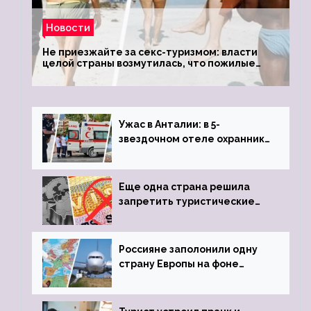
Новости
Не приезжайте за секс-туризмом: власти
целой страны возмутилась, что пожилые
туристки массово едут к ним, чтобы
обзавестись молодыми любовниками
Ужас в Анталии: в 5-
звездочном отеле охранник
устроил расстрел из
пистолета
Еще одна страна решила
запретить туристические
визы для россиян
Россияне заполонили одну
страну Европы на фоне
угрозы отмены шенгенских
виз