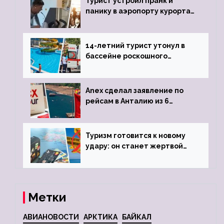
Турист устроил пранк и
панику в аэропорту курорта,
объявив о 6-часовой
задержке рейса
14-летний турист утонул в
бассейне роскошного
турецкого отеля
Anex сделал заявление по
рейсам в Анталию из 6
городов
Туризм готовится к новому
удару: он станет жертвой
глобальной депрессии
Метки
АВИАНОВОСТИ
АРКТИКА
БАЙКАЛ