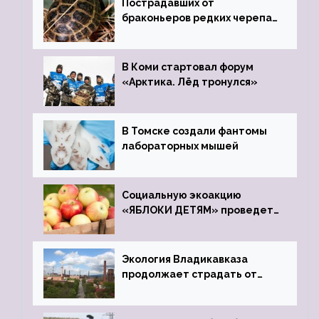
Пострадавших от
браконьеров редких черепах
передали в Ростовский
зоопарк
В Коми стартовал форум
«Арктика. Лёд тронулся»
В Томске создали фантомы
лабораторных мышей
Социальную экоакцию
«ЯБЛОКИ ДЕТЯМ» проведет
фонд «Компас»
Экология Владикавказа
продолжает страдать от
закрытого цинкового завода