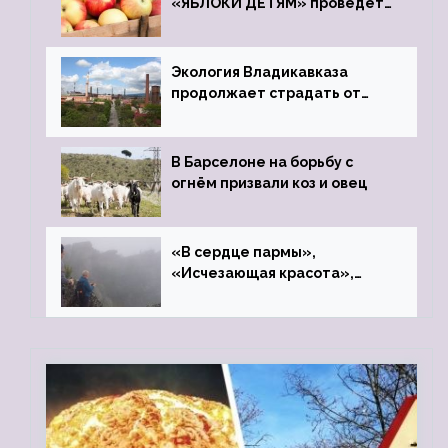
«ЯБЛОКИ ДЕТЯМ» проведет
фонд «Компас»
Экология Владикавказа
продолжает страдать от
закрытого цинкового завода
В Барселоне на борьбу с
огнём призвали коз и овец
«В сердце пармы»,
«Исчезающая красота»,
«Камень Черского»…