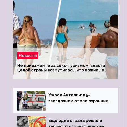
Новости
Не приезжайте за секс-туризмом: власти
целой страны возмутилась, что пожилые
туристки массово едут к ним, чтобы
обзавестись молодыми любовниками
Ужас в Анталии: в 5-
звездочном отеле охранник
устроил расстрел из
пистолета
Еще одна страна решила
запретить туристические