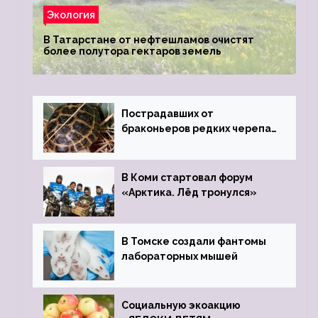
Экология
В Татарстане от нефтешламов очистят
более полутора гектаров земель
Пострадавших от
браконьеров редких черепах
передали в Ростовский
зоопарк
В Коми стартовал форум
«Арктика. Лёд тронулся»
В Томске создали фантомы
лабораторных мышей
Социальную экоакцию