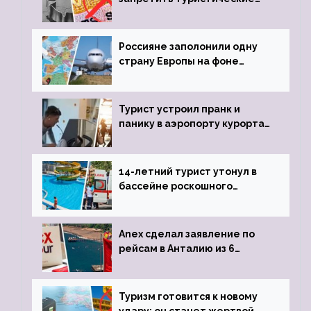
визы для россиян
Россияне заполонили одну
страну Европы на фоне
угрозы отмены шенгенских
виз
Турист устроил пранк и
панику в аэропорту курорта,
объявив о 6-часовой
задержке рейса
14-летний турист утонул в
бассейне роскошного
турецкого отеля
Anex сделал заявление по
рейсам в Анталию из 6
городов
Туризм готовится к новому