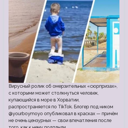
Вирусный ролик об омерзительных «сюрпризах»,
с которыми может столкнуться человек,
купающийся в море в Хорватии,
распространяется по TikTok. Блогер под ником
@yourboymoyo опубликовал в красках — причём
не очень цензурных — свои впечатления после
того, как к нему подплыли…