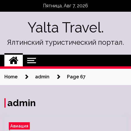
Skip
Пятница, Авг 7, 2026
to
content
Yalta Travel.
Ялтинский туристический портал.
Home
admin
Page 67
admin
Авиация