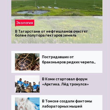
Экология
В Татарстане от нефтешламов очистят
более полутора гектаров земель
Пострадавших от
браконьеров редких черепах
передали в Ростовский
зоопарк
В Коми стартовал форум
«Арктика. Лёд тронулся»
В Томске создали фантомы
лабораторных мышей