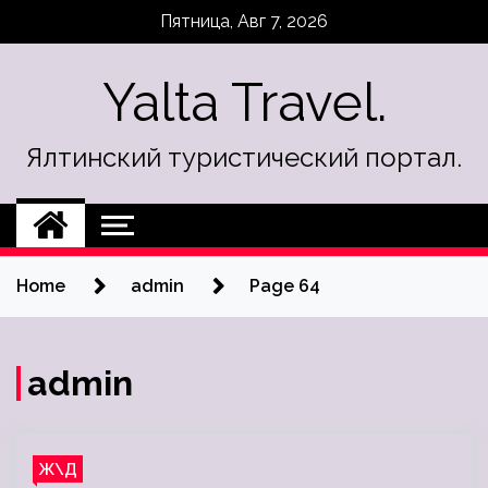
Skip
Пятница, Авг 7, 2026
to
content
Yalta Travel.
Ялтинский туристический портал.
Home
admin
Page 64
admin
Ж\Д