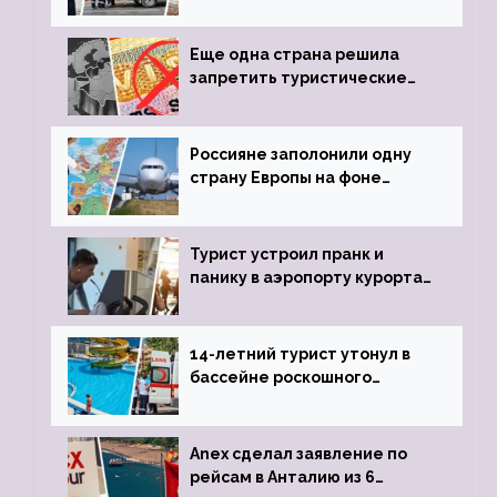
устроил расстрел из
пистолета
Еще одна страна решила
запретить туристические
визы для россиян
Россияне заполонили одну
страну Европы на фоне
угрозы отмены шенгенских
виз
Турист устроил пранк и
панику в аэропорту курорта,
объявив о 6-часовой
задержке рейса
14-летний турист утонул в
бассейне роскошного
турецкого отеля
Anex сделал заявление по
рейсам в Анталию из 6