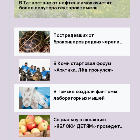
В Татарстане от нефтешламов очистят
более полутора гектаров земель
Пострадавших от
браконьеров редких черепах
передали в Ростовский
зоопарк
В Коми стартовал форум
«Арктика. Лёд тронулся»
В Томске создали фантомы
лабораторных мышей
Социальную экоакцию
«ЯБЛОКИ ДЕТЯМ» проведет
фонд «Компас»