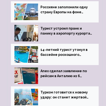
Россияне заполонили одну
страну Европы на фоне
угрозы отмены шенгенских
виз
Турист устроил пранк и
панику в аэропорту курорта,
объявив о 6-часовой
задержке рейса
14-летний турист утонул в
бассейне роскошного
турецкого отеля
Anex сделал заявление по
рейсам в Анталию из 6
городов
Туризм готовится к новому
удару: он станет жертвой
глобальной депрессии