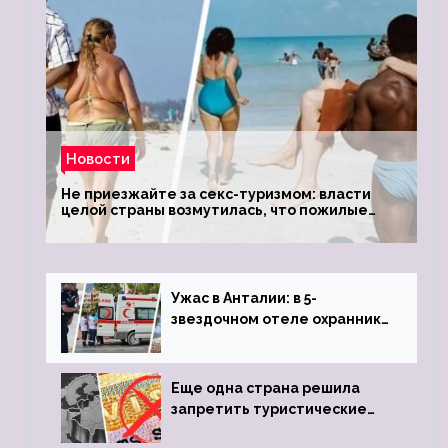
Новости
Не приезжайте за секс-туризмом: власти
целой страны возмутилась, что пожилые
туристки массово едут к ним, чтобы
обзавестись молодыми любовниками
Ужас в Анталии: в 5-
звездочном отеле охранник
устроил расстрел из
пистолета
Еще одна страна решила
запретить туристические
визы для россиян