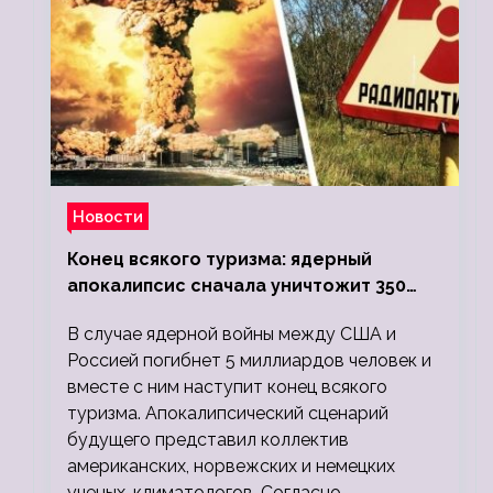
Новости
Конец всякого туризма: ядерный
апокалипсис сначала уничтожит 350
миллионов, а потом 5 миллиардов
В случае ядерной войны между США и
людей
Россией погибнет 5 миллиардов человек и
вместе с ним наступит конец всякого
туризма. Апокалипсический сценарий
будущего представил коллектив
американских, норвежских и немецких
ученых-климатологов. Согласно