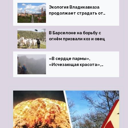
Экология Владикавказа
продолжает страдать от
закрытого цинкового завода
В Барселоне на борьбу с
огнём призвали коз и овец
«В сердце пармы»,
«Исчезающая красота»,
«Камень Черского»…