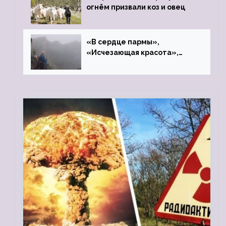
огнём призвали коз и овец
«В сердце пармы»,
«Исчезающая красота»,
«Камень Черского»…