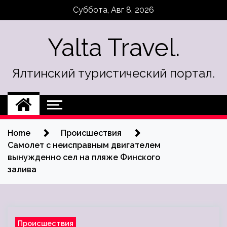
Skip
Суббота, Авг 8, 2026
to
content
Yalta Travel.
Ялтинский туристический портал.
Home
Происшествия
Самолет c неисправным двигателем
вынужденно сел на пляже Финского
залива
Происшествия