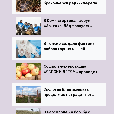
браконьеров редких черепах
передали в Ростовский
зоопарк
В Коми стартовал форум
«Арктика. Лёд тронулся»
В Томске создали фантомы
лабораторных мышей
Социальную экоакцию
«ЯБЛОКИ ДЕТЯМ» проведет
фонд «Компас»
Экология Владикавказа
продолжает страдать от
закрытого цинкового завода
В Барселоне на борьбу с