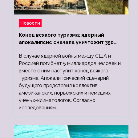
Новости
Конец всякого туризма: ядерный
апокалипсис сначала уничтожит 350
миллионов, а потом 5 миллиардов
В случае ядерной войны между США и
людей
Россией погибнет 5 миллиардов человек и
вместе с ним наступит конец всякого
туризма. Апокалипсический сценарий
будущего представил коллектив
американских, норвежских и немецких
ученых-климатологов. Согласно
исследованиям,