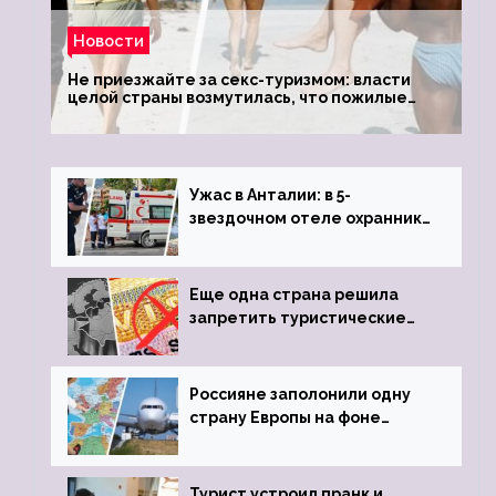
Новости
Не приезжайте за секс-туризмом: власти
целой страны возмутилась, что пожилые
туристки массово едут к ним, чтобы
обзавестись молодыми любовниками
Ужас в Анталии: в 5-
звездочном отеле охранник
устроил расстрел из
пистолета
Еще одна страна решила
запретить туристические
визы для россиян
Россияне заполонили одну
страну Европы на фоне
угрозы отмены шенгенских
виз
Турист устроил пранк и