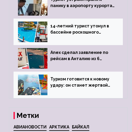
панику в аэропорту курорта,
объявив о 6-часовой
задержке рейса
14-летний турист утонул в
бассейне роскошного
турецкого отеля
Anex сделал заявление по
рейсам в Анталию из 6
городов
Туризм готовится к новому
удару: он станет жертвой
глобальной депрессии
Метки
АВИАНОВОСТИ
АРКТИКА
БАЙКАЛ