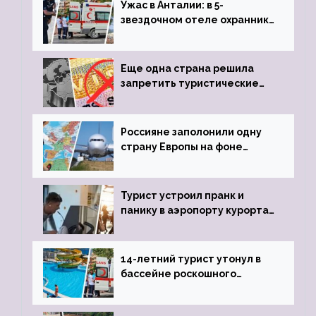
Ужас в Анталии: в 5-
звездочном отеле охранник
устроил расстрел из
пистолета
Еще одна страна решила
запретить туристические
визы для россиян
Россияне заполонили одну
страну Европы на фоне
угрозы отмены шенгенских
виз
Турист устроил пранк и
панику в аэропорту курорта,
объявив о 6-часовой
задержке рейса
14-летний турист утонул в
бассейне роскошного
турецкого отеля