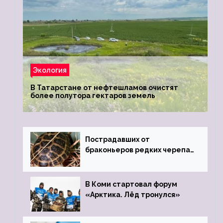
Экология
В Татарстане от нефтешламов очистят
более полутора гектаров земель
Пострадавших от
браконьеров редких черепах
передали в Ростовский
зоопарк
В Коми стартовал форум
«Арктика. Лёд тронулся»