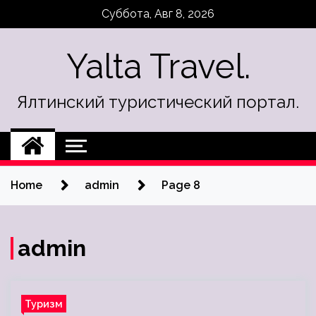
Skip
Суббота, Авг 8, 2026
to
content
Yalta Travel.
Ялтинский туристический портал.
Home
admin
Page 8
admin
Туризм