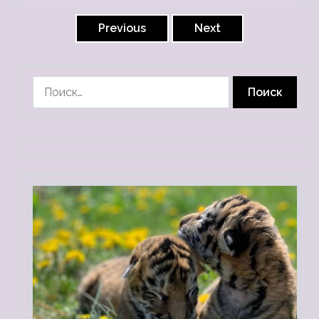
Пагинация
записей
Previous
Next
Найти: