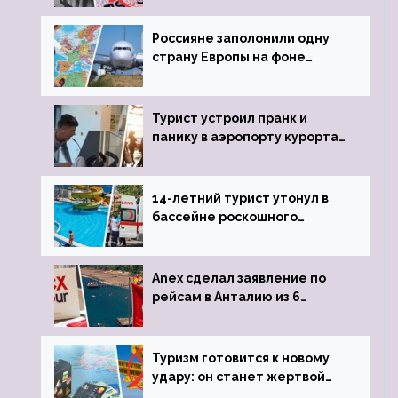
Россияне заполонили одну
страну Европы на фоне
угрозы отмены шенгенских
виз
Турист устроил пранк и
панику в аэропорту курорта,
объявив о 6-часовой
задержке рейса
14-летний турист утонул в
бассейне роскошного
турецкого отеля
Anex сделал заявление по
рейсам в Анталию из 6
городов
Туризм готовится к новому
удару: он станет жертвой
глобальной депрессии