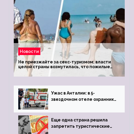
Новости
Не приезжайте за секс-туризмом: власти
целой страны возмутилась, что пожилые
туристки массово едут к ним, чтобы
обзавестись молодыми любовниками
Ужас в Анталии: в 5-
звездочном отеле охранник
устроил расстрел из
пистолета
Еще одна страна решила
запретить туристические
визы для россиян