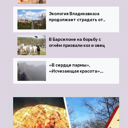
фонд «Компас»
Экология Владикавказа
продолжает страдать от
закрытого цинкового завода
В Барселоне на борьбу с
огнём призвали коз и овец
«В сердце пармы»,
«Исчезающая красота»,
«Камень Черского»…