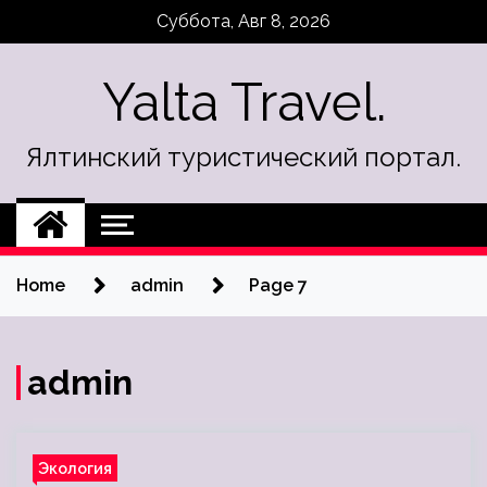
Skip
Суббота, Авг 8, 2026
to
content
Yalta Travel.
Ялтинский туристический портал.
Home
admin
Page 7
admin
Экология