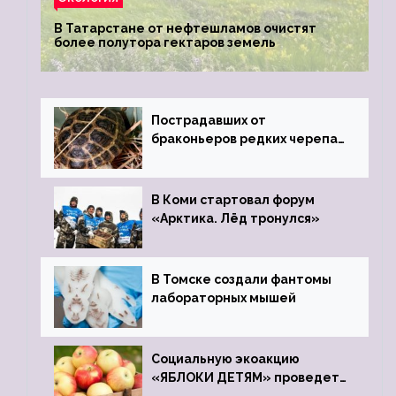
В Татарстане от нефтешламов очистят
более полутора гектаров земель
Пострадавших от
браконьеров редких черепах
передали в Ростовский
зоопарк
В Коми стартовал форум
«Арктика. Лёд тронулся»
В Томске создали фантомы
лабораторных мышей
Социальную экоакцию
«ЯБЛОКИ ДЕТЯМ» проведет