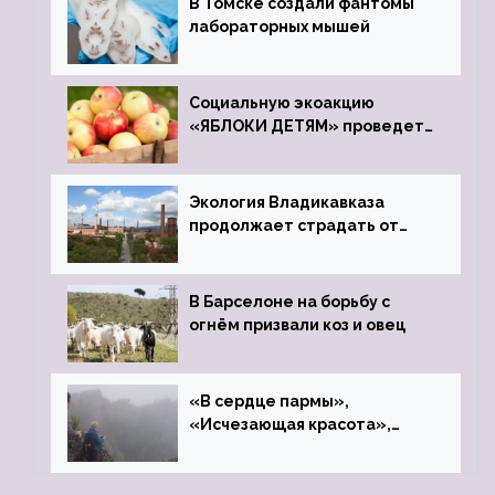
В Томске создали фантомы
лабораторных мышей
Социальную экоакцию
«ЯБЛОКИ ДЕТЯМ» проведет
фонд «Компас»
Экология Владикавказа
продолжает страдать от
закрытого цинкового завода
В Барселоне на борьбу с
огнём призвали коз и овец
«В сердце пармы»,
«Исчезающая красота»,
«Камень Черского»…