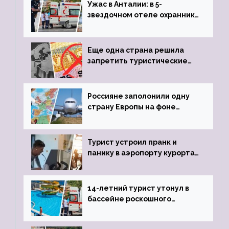
Ужас в Анталии: в 5-
звездочном отеле охранник
устроил расстрел из
пистолета
Еще одна страна решила
запретить туристические
визы для россиян
Россияне заполонили одну
страну Европы на фоне
угрозы отмены шенгенских
виз
Турист устроил пранк и
панику в аэропорту курорта,
объявив о 6-часовой
задержке рейса
14-летний турист утонул в
бассейне роскошного
турецкого отеля