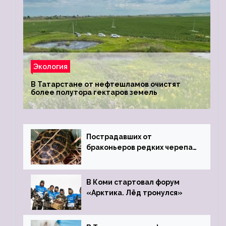
Экология
В Татарстане от нефтешламов очистят
более полутора гектаров земель
Пострадавших от
браконьеров редких черепах
передали в Ростовский
зоопарк
В Коми стартовал форум
«Арктика. Лёд тронулся»