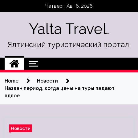
Skip
Четверг, Авг 6, 2026
to
content
Yalta Travel.
Ялтинский туристический портал.
Home
Новости
Назван период, когда цены на туры падают
вдвое
Новости