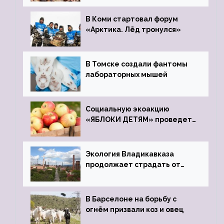
зоопарк
В Коми стартовал форум
«Арктика. Лёд тронулся»
В Томске создали фантомы
лабораторных мышей
Социальную экоакцию
«ЯБЛОКИ ДЕТЯМ» проведет
фонд «Компас»
Экология Владикавказа
продолжает страдать от
закрытого цинкового завода
В Барселоне на борьбу с
огнём призвали коз и овец