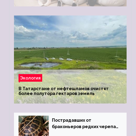
Экология
В Татарстане от нефтешламов очистят
более полутора гектаров земель
Пострадавших от
браконьеров редких черепах
передали в Ростовский