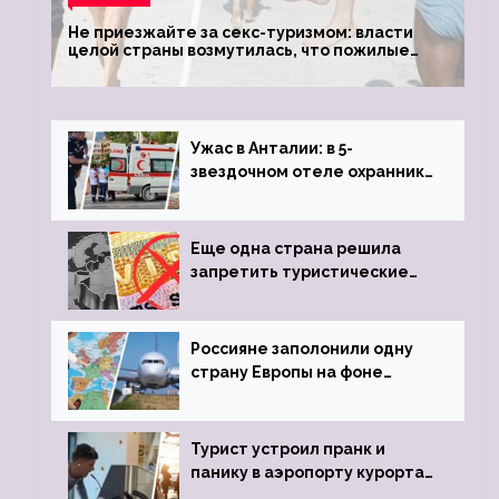
Не приезжайте за секс-туризмом: власти
целой страны возмутилась, что пожилые
туристки массово едут к ним, чтобы
обзавестись молодыми любовниками
Ужас в Анталии: в 5-
звездочном отеле охранник
устроил расстрел из
пистолета
Еще одна страна решила
запретить туристические
визы для россиян
Россияне заполонили одну
страну Европы на фоне
угрозы отмены шенгенских
виз
Турист устроил пранк и
панику в аэропорту курорта,
объявив о 6-часовой