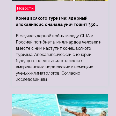
Новости
Конец всякого туризма: ядерный
апокалипсис сначала уничтожит 350
миллионов, а потом 5 миллиардов
В случае ядерной войны между США и
людей
Россией погибнет 5 миллиардов человек и
вместе с ним наступит конец всякого
туризма. Апокалипсический сценарий
будущего представил коллектив
американских, норвежских и немецких
ученых-климатологов. Согласно
исследованиям,