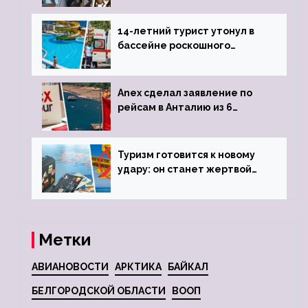
задержке рейса
14-летний турист утонул в
бассейне роскошного
турецкого отеля
Anex сделал заявление по
рейсам в Анталию из 6
городов
Туризм готовится к новому
удару: он станет жертвой
глобальной депрессии
Метки
АВИАНОВОСТИ
АРКТИКА
БАЙКАЛ
БЕЛГОРОДСКОЙ ОБЛАСТИ
ВООП