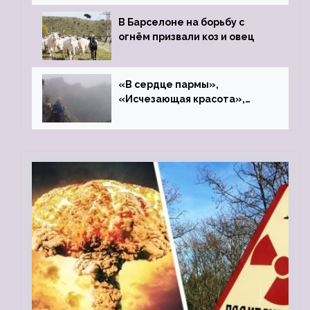
В Барселоне на борьбу с
огнём призвали коз и овец
«В сердце пармы»,
«Исчезающая красота»,
«Камень Черского»…