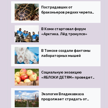
Пострадавших от
браконьеров редких черепах
передали в Ростовский
зоопарк
В Коми стартовал форум
«Арктика. Лёд тронулся»
В Томске создали фантомы
лабораторных мышей
Социальную экоакцию
«ЯБЛОКИ ДЕТЯМ» проведет
фонд «Компас»
Экология Владикавказа
продолжает страдать от
закрытого цинкового завода