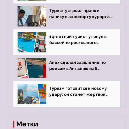
виз
Турист устроил пранк и
панику в аэропорту курорта,
объявив о 6-часовой
задержке рейса
14-летний турист утонул в
бассейне роскошного
турецкого отеля
Anex сделал заявление по
рейсам в Анталию из 6
городов
Туризм готовится к новому
удару: он станет жертвой
глобальной депрессии
Метки