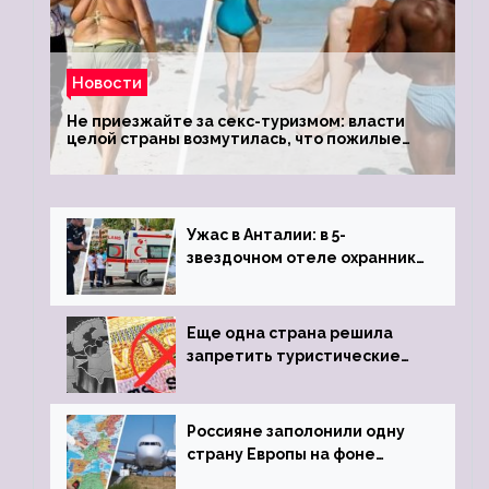
Новости
Не приезжайте за секс-туризмом: власти
целой страны возмутилась, что пожилые
туристки массово едут к ним, чтобы
обзавестись молодыми любовниками
Ужас в Анталии: в 5-
звездочном отеле охранник
устроил расстрел из
пистолета
Еще одна страна решила
запретить туристические
визы для россиян
Россияне заполонили одну
страну Европы на фоне
угрозы отмены шенгенских