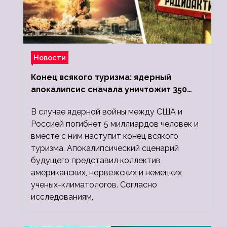
Новости
Конец всякого туризма: ядерный
апокалипсис сначала уничтожит 350
миллионов, а потом 5 миллиардов
В случае ядерной войны между США и
людей
Россией погибнет 5 миллиардов человек и
вместе с ним наступит конец всякого
туризма. Апокалипсический сценарий
будущего представил коллектив
американских, норвежских и немецких
ученых-климатологов. Согласно
исследованиям,