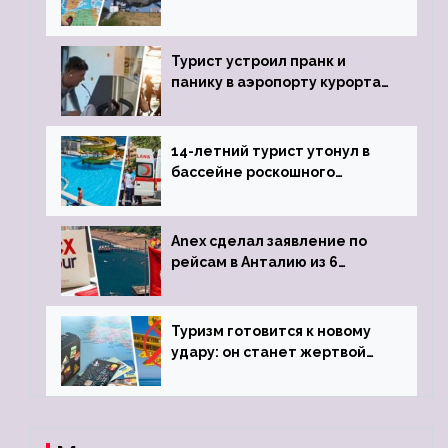
угрозы отмены шенгенских
виз
Турист устроил пранк и
панику в аэропорту курорта,
объявив о 6-часовой
задержке рейса
14-летний турист утонул в
бассейне роскошного
турецкого отеля
Anex сделал заявление по
рейсам в Анталию из 6
городов
Туризм готовится к новому
удару: он станет жертвой
глобальной депрессии