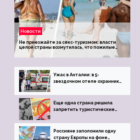
Новости
Не приезжайте за секс-туризмом: власти
целой страны возмутилась, что пожилые
туристки массово едут к ним, чтобы
обзавестись молодыми любовниками
Ужас в Анталии: в 5-
звездочном отеле охранник
устроил расстрел из
пистолета
Еще одна страна решила
запретить туристические
визы для россиян
Россияне заполонили одну
страну Европы на фоне