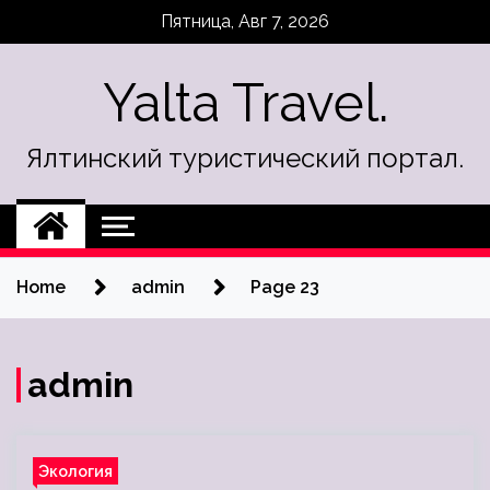
Skip
Пятница, Авг 7, 2026
to
content
Yalta Travel.
Ялтинский туристический портал.
Home
admin
Page 23
admin
Экология