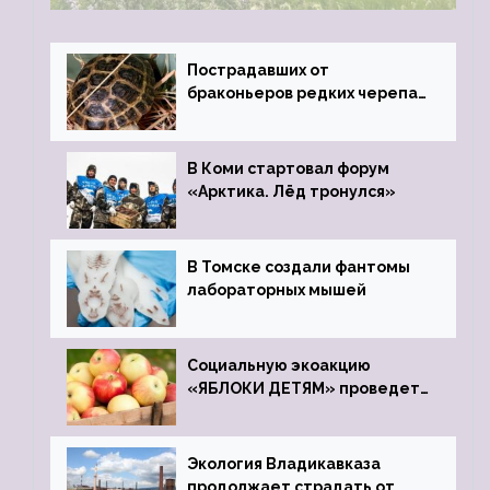
Пострадавших от
браконьеров редких черепах
передали в Ростовский
зоопарк
В Коми стартовал форум
«Арктика. Лёд тронулся»
В Томске создали фантомы
лабораторных мышей
Социальную экоакцию
«ЯБЛОКИ ДЕТЯМ» проведет
фонд «Компас»
Экология Владикавказа
продолжает страдать от