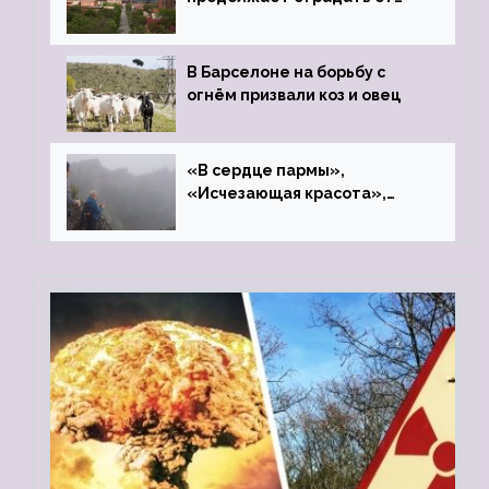
закрытого цинкового завода
В Барселоне на борьбу с
огнём призвали коз и овец
«В сердце пармы»,
«Исчезающая красота»,
«Камень Черского»…