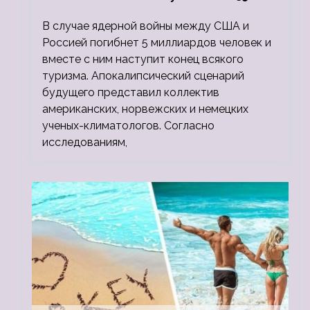
миллионов, а потом 5 миллиардов
В случае ядерной войны между США и
людей
Россией погибнет 5 миллиардов человек и
вместе с ним наступит конец всякого
туризма. Апокалипсический сценарий
будущего представил коллектив
американских, норвежских и немецких
ученых-климатологов. Согласно
исследованиям,