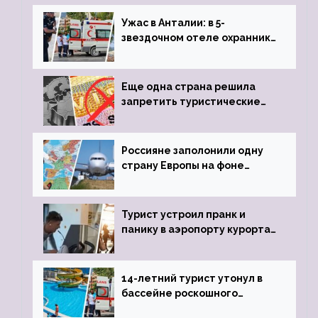
Ужас в Анталии: в 5-
звездочном отеле охранник
устроил расстрел из
пистолета
Еще одна страна решила
запретить туристические
визы для россиян
Россияне заполонили одну
страну Европы на фоне
угрозы отмены шенгенских
виз
Турист устроил пранк и
панику в аэропорту курорта,
объявив о 6-часовой
задержке рейса
14-летний турист утонул в
бассейне роскошного
турецкого отеля