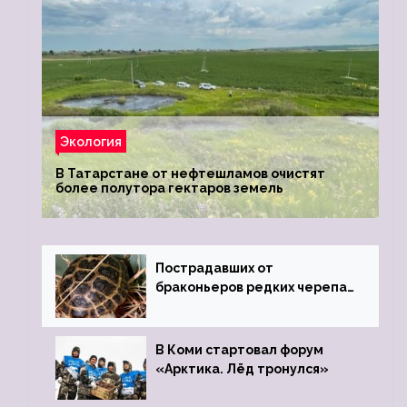
Экология
В Татарстане от нефтешламов очистят
более полутора гектаров земель
Пострадавших от
браконьеров редких черепах
передали в Ростовский
зоопарк
В Коми стартовал форум
«Арктика. Лёд тронулся»