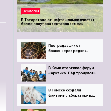
Экология
В Татарстане от нефтешламов очистят
более полутора гектаров земель
Пострадавших от
браконьеров редких
черепах передали в
Ростовский зоопарк
В Коми стартовал форум
«Арктика. Лёд тронулся»
В Томске создали
фантомы лабораторных
мышей