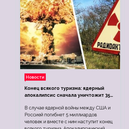
Новости
Конец всякого туризма: ядерный
апокалипсис сначала уничтожит 350
миллионов, а потом 5 миллиардов
В случае ядерной войны между США и
людей
Россией погибнет 5 миллиардов
человек и вместе с ним наступит конец
всякого туризма. Апокалипсический