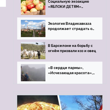
Социальную экоакцию
«ЯБЛОКИ ДЕТЯМ»
проведет фонд «Компас»
Экология Владикавказа
продолжает страдать от
закрытого цинкового
завода
В Барселоне на борьбу с
огнём призвали коз и овец
«В сердце пармы»,
«Исчезающая красота»,
«Камень Черского»…