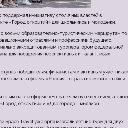
то поддержал инициативу столичных властей в
кте «Город открытий» для школьников и молодежи.
по восьми
образовательно-туристическим маршрутам по
новационными отраслями и профессиями будущего.
ициально аккредитованным туроператором федеральной
ана для поощрения перспективных и талантливых
оступны победителям, финалистам и активным участника
 проектам платформы «Россия – страна возможностей» и
дителям на платформе «Больше чем путешествие», а такж
 «Город открытий» и «Два города – миллион
 Space Travel уже организовали летние туры для двух