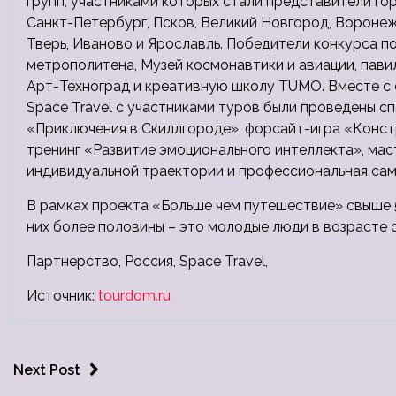
групп, участниками которых стали представители го
Санкт-Петербург, Псков, Великий Новгород, Воронеж,
Тверь, Иваново и Ярославль. Победители конкурса п
метрополитена, Музей космонавтики и авиации, пави
Арт-Техноград и креативную школу TUMO. Вместе с
Space Travel с участниками туров были проведены сп
«Приключения в Скиллгороде», форсайт-игра «Констр
тренинг «Развитие эмоционального интеллекта», мас
индивидуальной траектории и профессиональная сам
В рамках проекта «Больше чем путешествие» свыше 5
них более половины – это молодые люди в возрасте от
Партнерство, Россия, Space Travel,
Источник:
tourdom.ru
Next Post