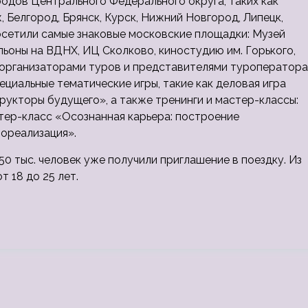
родов Центрального Федерального округа, таких как
 Белгород, Брянск, Курск, Нижний Новгород, Липецк,
осетили самые знаковые московские площадки: Музей
льоны на ВДНХ, ИЦ Сколково, киностудию им. Горького,
 организаторами туров и представителями туроператора
ециальные тематические игры, такие как деловая игра
укторы будущего», а также тренинги и мастер-классы:
тер-класс «Осознанная карьера: построение
ореализация».
0 тыс. человек уже получили приглашение в поездку. Из
 18 до 25 лет.