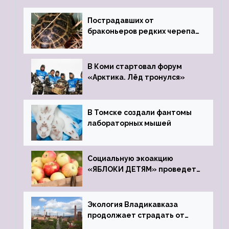
Пострадавших от
браконьеров редких черепах
передали в Ростовский
зоопарк
В Коми стартовал форум
«Арктика. Лёд тронулся»
В Томске создали фантомы
лабораторных мышей
Социальную экоакцию
«ЯБЛОКИ ДЕТЯМ» проведет
фонд «Компас»
Экология Владикавказа
продолжает страдать от
закрытого цинкового завода