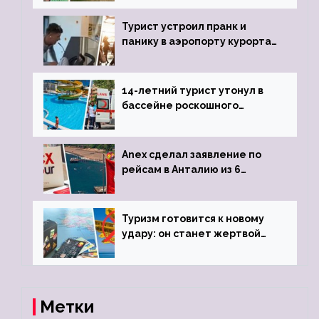
виз
Турист устроил пранк и
панику в аэропорту курорта,
объявив о 6-часовой
задержке рейса
14-летний турист утонул в
бассейне роскошного
турецкого отеля
Anex сделал заявление по
рейсам в Анталию из 6
городов
Туризм готовится к новому
удару: он станет жертвой
глобальной депрессии
Метки