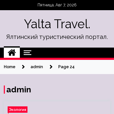
Skip
Пятница, Авг 7, 2026
to
content
Yalta Travel.
Ялтинский туристический портал.
Home
admin
Page 24
admin
Экология