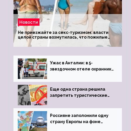
Новости
Не приезжайте за секс-туризмом: власти
целой страны возмутилась, что пожилые
туристки массово едут к ним, чтобы
обзавестись молодыми любовниками
Ужас в Анталии: в 5-
звездочном отеле охранник
устроил расстрел из
пистолета
Еще одна страна решила
запретить туристические
визы для россиян
Россияне заполонили одну
страну Европы на фоне
угрозы отмены шенгенских