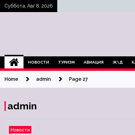
Skip
Суббота, Авг 8, 2026
to
content
НОВОСТИ
ТУРИЗМ
АВИАЦИЯ
Ж\Д
К
Home
admin
Page 27
admin
Новости