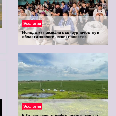
Экология
и
Молодежь призвали к сотрудничеству в
области экологических проектов
Экология
В Татарстане от нефтешламов очистят