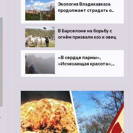
Экология Владикавказа
продолжает страдать от
закрытого цинкового
завода
В Барселоне на борьбу с
огнём призвали коз и овец
«В сердце пармы»,
«Исчезающая красота»,
«Камень Черского»…
-