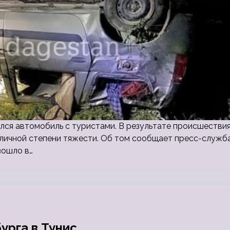
лся автомобиль с туристами. В результате происшестви
зличной степени тяжести. Об том сообщает пресс-служб
зошло в…
урга в Тунис