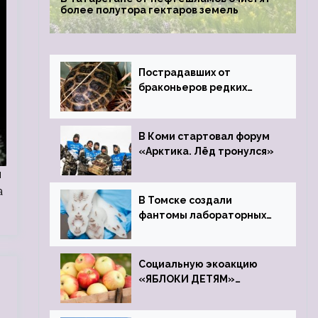
более полутора гектаров земель
Пострадавших от
браконьеров редких
черепах передали в
Ростовский зоопарк
В Коми стартовал форум
«Арктика. Лёд тронулся»
я
а
В Томске создали
фантомы лабораторных
мышей
Социальную экоакцию
«ЯБЛОКИ ДЕТЯМ»
проведет фонд «Компас»