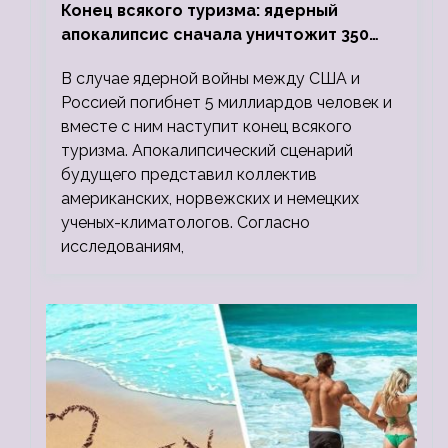
Конец всякого туризма: ядерный
апокалипсис сначала уничтожит 350
миллионов, а потом 5 миллиардов
В случае ядерной войны между США и
людей
Россией погибнет 5 миллиардов человек и
вместе с ним наступит конец всякого
туризма. Апокалипсический сценарий
будущего представил коллектив
американских, норвежских и немецких
ученых-климатологов. Согласно
исследованиям,