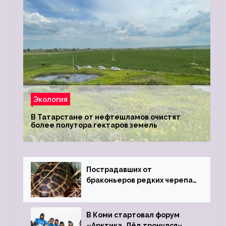
Экология
В Татарстане от нефтешламов очистят
более полутора гектаров земель
Пострадавших от
браконьеров редких черепах
передали в Ростовский
зоопарк
В Коми стартовал форум
«Арктика. Лёд тронулся»