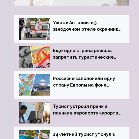
туристки массово едут к ним, чтобы
обзавестись молодыми любовниками
Ужас в Анталии: в 5-
звездочном отеле охранник
устроил расстрел из
пистолета
Еще одна страна решила
запретить туристические
визы для россиян
Россияне заполонили одну
страну Европы на фоне
угрозы отмены шенгенских
виз
Турист устроил пранк и
панику в аэропорту курорта,
объявив о 6-часовой
задержке рейса
14-летний турист утонул в