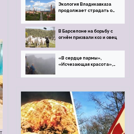
Экология Владикавказа
продолжает страдать от
закрытого цинкового
завода
В Барселоне на борьбу с
огнём призвали коз и овец
«В сердце пармы»,
«Исчезающая красота»,
«Камень Черского»…
т