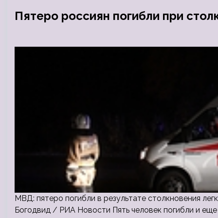
Пятеро россиян погибли при стол
МВД: пятеро погибли в результате столкновения лег
Богодвид / РИА Новости Пять человек погибли и еще