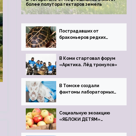
более полутора гектаров земель
Пострадавших от
браконьеров редких
черепах передали в
Ростовский зоопарк
В Коми стартовал форум
«Арктика. Лёд тронулся»
В Томске создали
фантомы лабораторных
мышей
Социальную экоакцию
«ЯБЛОКИ ДЕТЯМ»
проведет фонд «Компас»