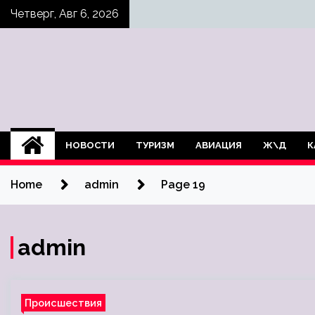
Skip
Четверг, Авг 6, 2026
to
content
НОВОСТИ
ТУРИЗМ
АВИАЦИЯ
Ж\Д
К
Home
admin
Page 19
admin
Происшествия