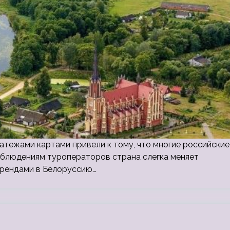
атежами картами привели к тому, что многие российские
аблюдениям туроператоров страна слегка меняет
брендами в Белоруссию…