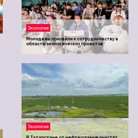
Экология
Молодежь призвали к сотрудничеству в
области экологических проектов
Экология
В Татарстане от нефтешламов очистят