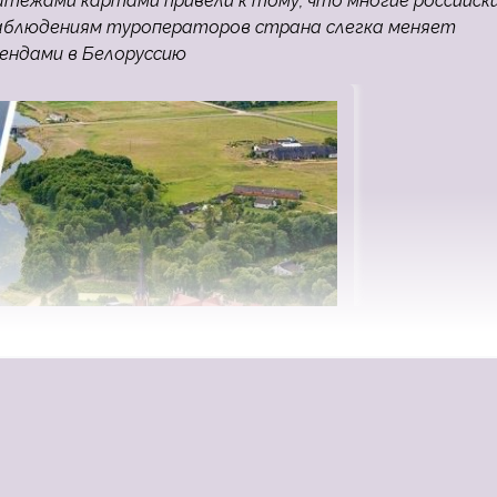
атежами картами привели к тому, что многие российск
наблюдениям туроператоров страна слегка меняет
рендами в Белоруссию