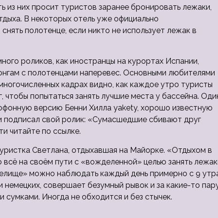
ь из них просит туристов заранее бронировать лежаки,
тдыха. В некоторых отель уже официально
нять полотенце, если никто не использует лежак в
ного роликов, как иностранцы на курортах Испании,
лонгам с полотенцами наперевес. Основными любителями
 многочисленных кадрах видно, как каждое утро туристы
ог, чтобы попытаться занять лучшие места у бассейна. Оди
софонную версию Бенни Хилла yakety, хорошо известную
 и подписал свой ролик: «Сумасшедшие сбивают друг
ти читайте по ссылке.
туристка Светлана, отдыхавшая на Майорке. «Отдыхом в
ю всё на своём пути с «вожделенной» целью занять лежак
зрелище» можно наблюдать каждый день примерно с 9 утр
и немецких, совершает безумный рывок и за какие-то пар
 сумками. Иногда не обходится и без стычек.