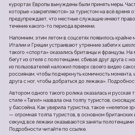
курортах Европы вынуждены были принять меры. Част
которые «закрепляются» за туристом на всё время о
предупреждает, что местные служащие имеют право с
течение какого-то периода времени.
Напомним, этим летом в соцсетях появилось крайне м
Италии и Греции устраивают утренние забеги к шез
такого «спорта» оказались британцы и французы. На
бегут из отеля с полотенцами, сбивая друг друга с н
из пользователей наложил поверх своего видео сак
россиянам, чтобы подчеркнуть комичность момента,
друга с ног, чтобы добраться до лежака». Подробнос
Автором одного такого ролика оказалась и русская 
стиле «Тагил» назвала она толпу туристов, сносящу
у бассейна. Как уверила туристка, такое «нелепое 
— огромная толпа туристов, в основном британских 
секунд все лежаки оказываются заняты полотенцами и
Подробности читайте по ссылке.