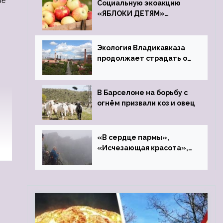
ие
Социальную экоакцию
«ЯБЛОКИ ДЕТЯМ»
проведет фонд «Компас»
Экология Владикавказа
продолжает страдать от
закрытого цинкового
завода
В Барселоне на борьбу с
огнём призвали коз и овец
«В сердце пармы»,
«Исчезающая красота»,
«Камень Черского»…