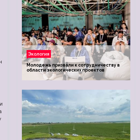
Экология
н
Молодежь призвали к сотрудничеству в
области экологических проектов
и
а
у