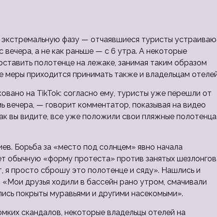
а экстремальную фазу — отчаявшиеся туристы устраиваю
 вечера, а не как раньше — с 6 утра. А некоторые
оставить полотенце на
лежаке, занимая таким образом
е меры приходится принимать также и владельцам отелей
овано на TikTok: согласно ему, туристы уже перешли от
ь вечера, — говорит комментатор, показывая на видео
ак вы видите, все уже положили свои пляжные полотенца
ев. Борьба за «место под солнцем» явно начала
ет обычную «форму протеста» против занятых шезлонгов
т, я просто сброшу это полотенце и сяду». Нашлись и
: «Мои друзья ходили в бассейн рано утром, смачивали
ались покрыты муравьями и другими насекомыми».
омких скандалов, некоторые владельцы отелей на