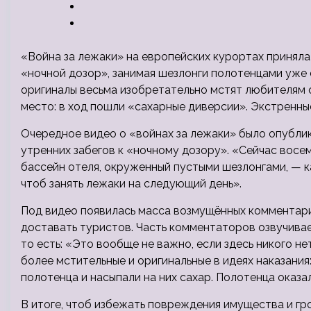
«Война за лежаки» на европейских курортах принял
«ночной дозор», занимая шезлонги полотенцами уже с
оригиналы весьма изобретательно мстят любителям 
место: в ход пошли «сахарные диверсии». Экстренны
Очередное видео о «войнах за лежаки» было опублик
утренних забегов к «ночному дозору». «Сейчас восем
бассейн отеля, окруженный пустыми шезлонгами, — к
чтоб занять лежаки на следующий день».
Под видео появилась масса возмущённых комментари
доставать туристов. Часть комментаторов озвучива
то есть: «Это вообще не важно, если здесь никого не
более мстительные и оригинальные в идеях наказания
полотенца и насыпали на них сахар. Полотенца оказ
В итоге, чтоб избежать повреждения имущества и гр