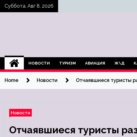
Skip
Суббота, Авг 8, 2026
to
content
НОВОСТИ
ТУРИЗМ
АВИАЦИЯ
Ж\Д
К
Home
Новости
Отчаявшиеся туристы ра
Новости
Отчаявшиеся туристы раз