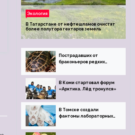
Экология
В Татарстане от нефтешламов очистят
более полутора гектаров земель
Пострадавших от
браконьеров редких
черепах передали в
Ростовский зоопарк
В Коми стартовал форум
«Арктика. Лёд тронулся»
В Томске создали
фантомы лабораторных
мышей