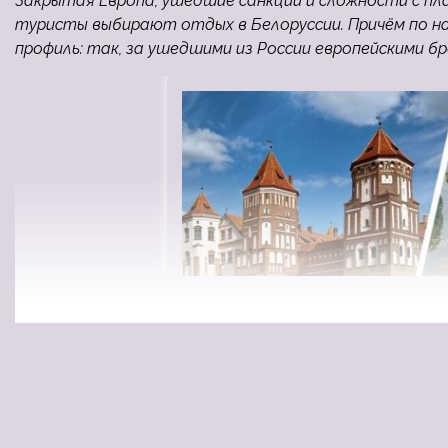
Закрытая Европа, ушедшие санкции и сложности с пл
туристы выбирают отдых в Белоруссии. Причём по 
профиль: так, за ушедшими из России европейскими б