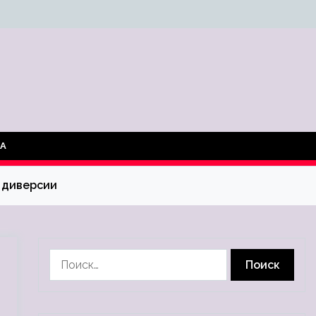
ТА
 диверсии
Найти: