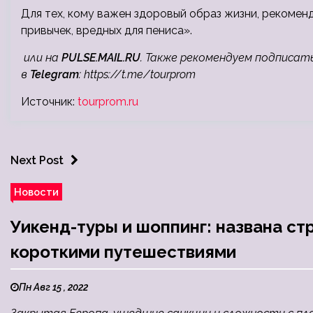
Для тех, кому важен здоровый образ жизни, рекомен
привычек, вредных для пениса».
или на
PULSE.MAIL.RU
. Также рекомендуем подписат
в
Telegram
:
https://t.me/tourprom
Источник:
tourprom.ru
Next Post
Новости
Уикенд-туры и шоппинг: названа ст
короткими путешествиями
Пн Авг 15 , 2022