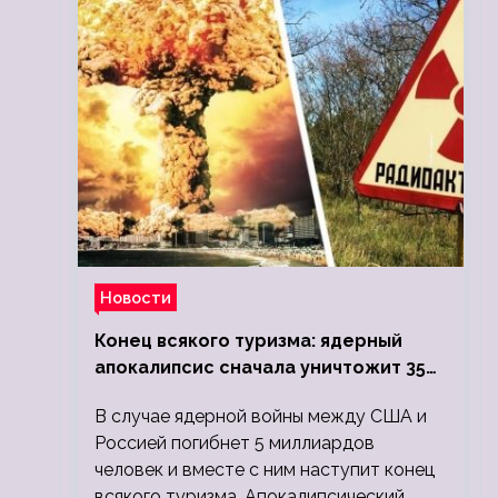
Новости
Конец всякого туризма: ядерный
апокалипсис сначала уничтожит 350
миллионов, а потом 5 миллиардов
В случае ядерной войны между США и
людей
Россией погибнет 5 миллиардов
человек и вместе с ним наступит конец
всякого туризма. Апокалипсический