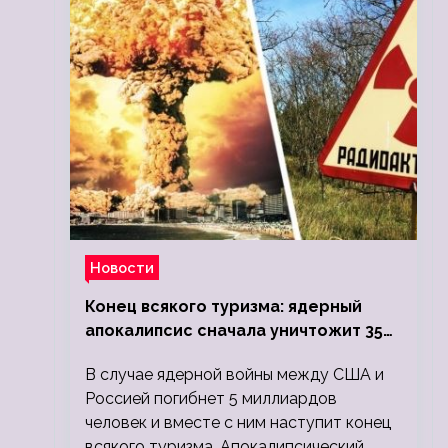
Новости
Конец всякого туризма: ядерный
апокалипсис сначала уничтожит 350
миллионов, а потом 5 миллиардов
В случае ядерной войны между США и
людей
Россией погибнет 5 миллиардов
человек и вместе с ним наступит конец
всякого туризма. Апокалипсический