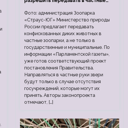
разрешить передавать в частные
зоопарки
в
Фото: администрация Зоопарка
«Страус-ЮГ» Министерство природы
России предлагает передавать
и
конфискованных диких животных в
частные зоопарки, а не только в
государственные и муниципальные. По
информации «Парламентской газеты»,
уже готов соответствующий проект
постановления Правительства.
а
Направляться в частные руки звери
будут только в случае отсутствия
госучреждений, которые могут их
принять. Авторы законопроекта
отмечают, […]
,