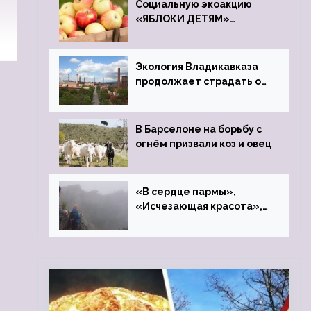
Социальную экоакцию
«ЯБЛОКИ ДЕТЯМ»
проведет фонд «Компас»
Экология Владикавказа
продолжает страдать от
закрытого цинкового
завода
В Барселоне на борьбу с
огнём призвали коз и овец
«В сердце пармы»,
«Исчезающая красота»,
«Камень Черского»…