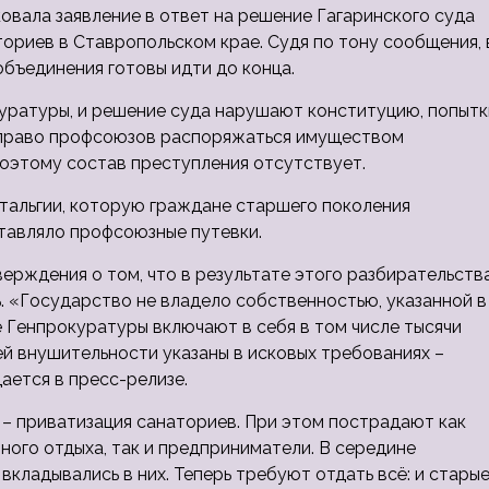
вала заявление в ответ на решение Гагаринского суда
ториев в Ставропольском крае. Судя по тону сообщения, 
 объединения
готовы идти до конца.
куратуры, и решение суда нарушают конституцию, попытк
: право профсоюзов распоряжаться имуществом
оэтому состав преступления отсутствует.
тальгии, которую граждане старшего поколения
тавляло профсоюзные путевки.
ерждения о том, что в результате этого разбирательств
ь. «Государство не владело собственностью, указанной в
е Генпрокуратуры включают в себя в том числе тысячи
й внушительности указаны в исковых требованиях –
ается в пресс-релизе.
 – приватизация санаториев. При этом пострадают как
ого отдыха, так и предприниматели. В середине
кладывались в них. Теперь требуют отдать всё: и старые