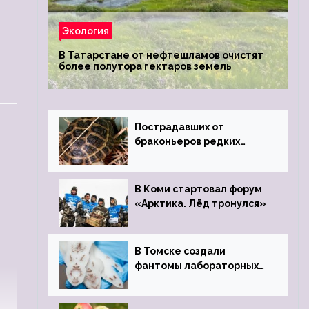
Экология
В Татарстане от нефтешламов очистят
более полутора гектаров земель
Пострадавших от
браконьеров редких
черепах передали в
Ростовский зоопарк
В Коми стартовал форум
«Арктика. Лёд тронулся»
В Томске создали
фантомы лабораторных
мышей