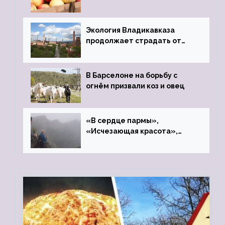
фонд «Компас»
Экология Владикавказа
продолжает страдать от
закрытого цинкового завода
В Барселоне на борьбу с
огнём призвали коз и овец
«В сердце пармы»,
«Исчезающая красота»,
«Камень Черского»…