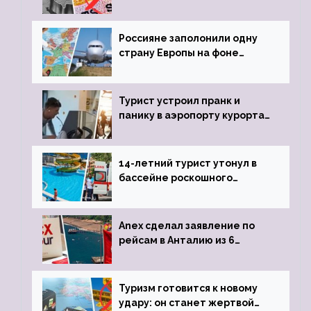
визы для россиян
Россияне заполонили одну
страну Европы на фоне
угрозы отмены шенгенских
виз
Турист устроил пранк и
панику в аэропорту курорта,
объявив о 6-часовой
задержке рейса
14-летний турист утонул в
бассейне роскошного
турецкого отеля
Anex сделал заявление по
рейсам в Анталию из 6
городов
Туризм готовится к новому
удару: он станет жертвой