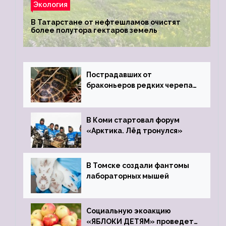
Экология
В Татарстане от нефтешламов очистят
более полутора гектаров земель
Пострадавших от
браконьеров редких черепах
передали в Ростовский
зоопарк
В Коми стартовал форум
«Арктика. Лёд тронулся»
В Томске создали фантомы
лабораторных мышей
Социальную экоакцию
«ЯБЛОКИ ДЕТЯМ» проведет