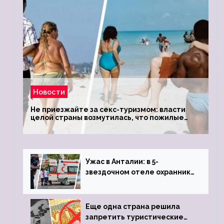
Новости
Не приезжайте за секс-туризмом: власти
целой страны возмутилась, что пожилые
туристки массово едут к ним, чтобы
обзавестись молодыми любовниками
Ужас в Анталии: в 5-
звездочном отеле охранник
устроил расстрел из
пистолета
Еще одна страна решила
запретить туристические