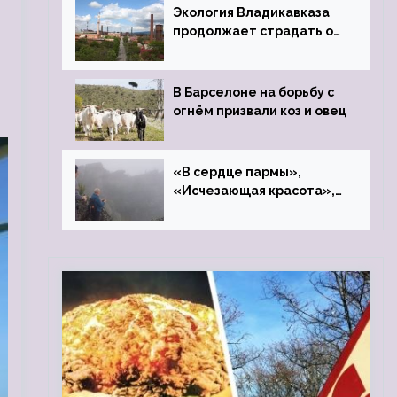
Экология Владикавказа
продолжает страдать от
закрытого цинкового
завода
В Барселоне на борьбу с
огнём призвали коз и овец
«В сердце пармы»,
«Исчезающая красота»,
«Камень Черского»…