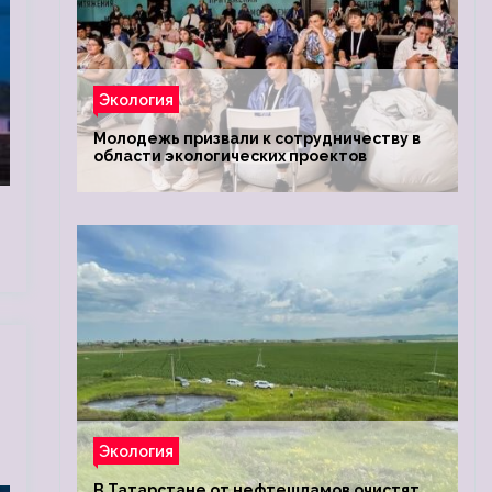
Экология
Молодежь призвали к сотрудничеству в
области экологических проектов
Экология
В Татарстане от нефтешламов очистят