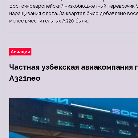
Восточноевропейский низкобюджетный перевозчик W
наращивания флота. За квартал было добавлено восем
менее вместительных A320 были…
Авиация
Частная узбекская авиакомпания 
A321neo