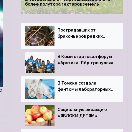
более полутора гектаров земель
Пострадавших от
браконьеров редких
черепах передали в
Ростовский зоопарк
В Коми стартовал форум
«Арктика. Лёд тронулся»
В Томске создали
фантомы лабораторных
о
мышей
Социальную экоакцию
«ЯБЛОКИ ДЕТЯМ»
проведет фонд «Компас»