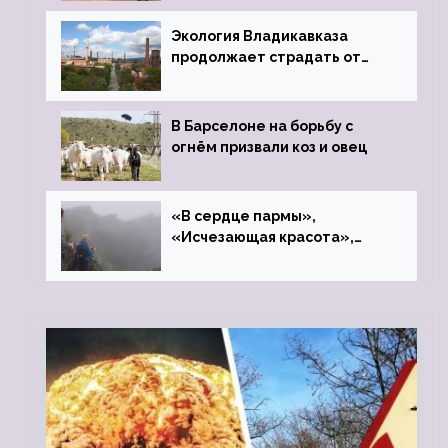
Экология Владикавказа
продолжает страдать от
закрытого цинкового завода
В Барселоне на борьбу с
огнём призвали коз и овец
«В сердце пармы»,
«Исчезающая красота»,
«Камень Черского»…