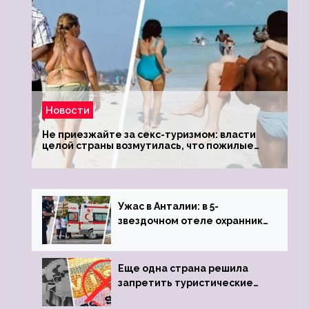
Новости
Не приезжайте за секс-туризмом: власти
целой страны возмутилась, что пожилые
туристки массово едут к ним, чтобы
обзавестись молодыми любовниками
Ужас в Анталии: в 5-
звездочном отеле охранник
устроил расстрел из
пистолета
Еще одна страна решила
запретить туристические
визы для россиян