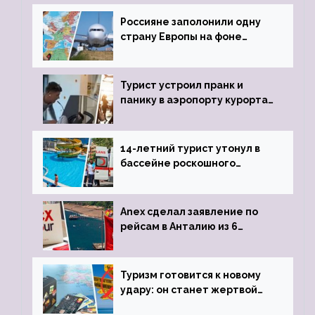
Россияне заполонили одну
страну Европы на фоне
угрозы отмены шенгенских
виз
Турист устроил пранк и
панику в аэропорту курорта,
объявив о 6-часовой
задержке рейса
14-летний турист утонул в
бассейне роскошного
турецкого отеля
Anex сделал заявление по
рейсам в Анталию из 6
городов
Туризм готовится к новому
удару: он станет жертвой
глобальной депрессии