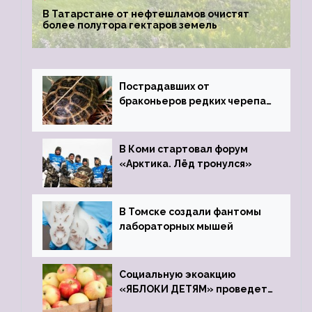
В Татарстане от нефтешламов очистят
более полутора гектаров земель
Пострадавших от
браконьеров редких черепах
передали в Ростовский
зоопарк
В Коми стартовал форум
«Арктика. Лёд тронулся»
В Томске создали фантомы
лабораторных мышей
Социальную экоакцию
«ЯБЛОКИ ДЕТЯМ» проведет
фонд «Компас»