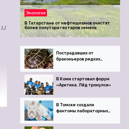
Экология
В Татарстане от нефтешламов очистят
[…]
более полутора гектаров земель
Пострадавших от
браконьеров редких
черепах передали в
Ростовский зоопарк
В Коми стартовал форум
«Арктика. Лёд тронулся»
В Томске создали
фантомы лабораторных
мышей