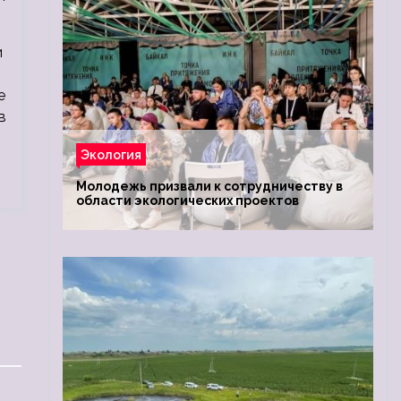
и
е
в
Экология
Молодежь призвали к сотрудничеству в
области экологических проектов