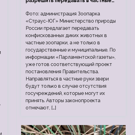
разрешить передавать в частные
зоопарки
Фото: администрация Зоопарка
«Страус-ЮГ» Министерство природы
России предлагает передавать
конфискованных диких животных в
частные зоопарки, а не только в
государственные и муниципальные. По
м
информации «Парламентской газеты»,
уже готов соответствующий проект
постановления Правительства.
Направляться в частные руки звери
будут только в случае отсутствия
госучреждений, которые могут их
принять. Авторы законопроекта
е
отмечают, […]
м