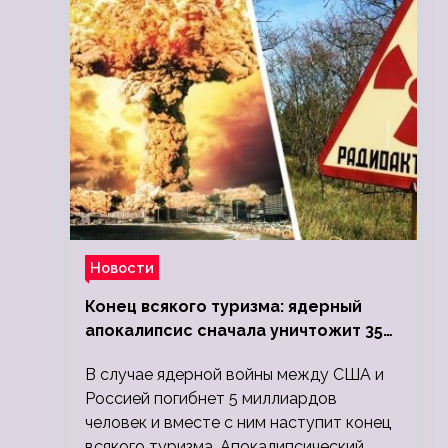
Новости
Конец всякого туризма: ядерный
апокалипсис сначала уничтожит 350
миллионов, а потом 5 миллиардов
В случае ядерной войны между США и
людей
Россией погибнет 5 миллиардов
человек и вместе с ним наступит конец
всякого туризма. Апокалипсический