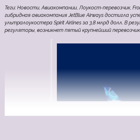
Теги: Новости, Авиакомпании, Лоукост-перевозчик, Frontier
гибридная авиакомпания JetBlue Airways достигла ус
ультралоукостера Spirit Airlines за 3,8 млрд долл. В
регуляторы, возникнет пятый крупнейший перевозчик 