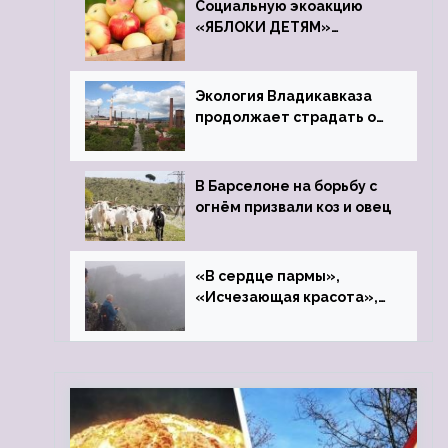
Социальную экоакцию
«ЯБЛОКИ ДЕТЯМ»
проведет фонд «Компас»
Экология Владикавказа
продолжает страдать от
закрытого цинкового
завода
В Барселоне на борьбу с
огнём призвали коз и овец
«В сердце пармы»,
«Исчезающая красота»,
«Камень Черского»…