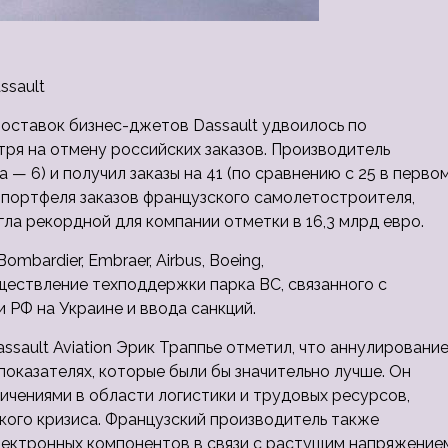
ssault
поставок бизнес-джетов Dassault удвоилось по
ря на отмену российских заказов. Производитель
 — 6) и получил заказы на 41 (по сравнению с 25 в перво
ь портфеля заказов французского самолетостроителя,
гла рекордной для компании отметки в 16,3 млрд евро.
mbardier, Embraer, Airbus, Boeing,
ествление техподдержки парка ВС, связанного с
 РФ на Украине и ввода санкций.
sault Aviation Эрик Траппье отметил, что аннулировани
показателях, которые были бы значительно лучше. Он
чениями в области логистики и трудовых ресурсов,
кого кризиса. Французский производитель также
лектронных компонентов в связи с растущим напряжение