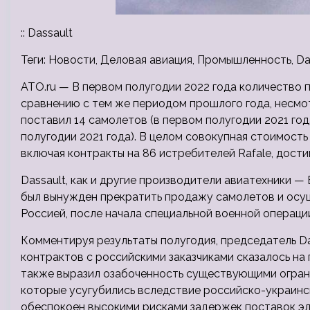
:: Dassault
Теги: Новости, Деловая авиация, Промышленность, Da
ATO.ru — В первом полугодии 2022 года количество 
сравнению с тем же периодом прошлого года, несмот
поставил 14 самолетов (в первом полугодии 2021 года
полугодии 2021 года). В целом совокупная стоимост
включая контракты на 86 истребителей Rafale, дости
Dassault, как и другие производители авиатехники — Bo
был вынужден прекратить продажу самолетов и осущ
Россией, после начала специальной военной операции
Комментируя результаты полугодия, председатель Das
контрактов с российскими заказчиками сказалось на 
также выразил озабоченность существующими ограни
которые усугубились вследствие российско-украинс
обеспокоен высокими рисками задержек поставок э