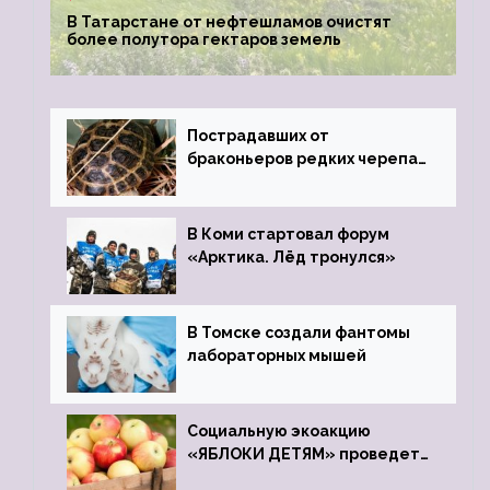
В Татарстане от нефтешламов очистят
более полутора гектаров земель
Пострадавших от
браконьеров редких черепах
передали в Ростовский
зоопарк
В Коми стартовал форум
«Арктика. Лёд тронулся»
В Томске создали фантомы
лабораторных мышей
Социальную экоакцию
«ЯБЛОКИ ДЕТЯМ» проведет
фонд «Компас»