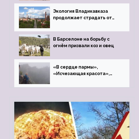
Экология Владикавказа
продолжает страдать от
закрытого цинкового завода
В Барселоне на борьбу с
огнём призвали коз и овец
«В сердце пармы»,
«Исчезающая красота»,
«Камень Черского»…