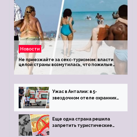
Новости
Не приезжайте за секс-туризмом: власти
целой страны возмутилась, что пожилые
туристки массово едут к ним, чтобы
обзавестись молодыми любовниками
Ужас в Анталии: в 5-
звездочном отеле охранник
устроил расстрел из
пистолета
Еще одна страна решила
запретить туристические
визы для россиян