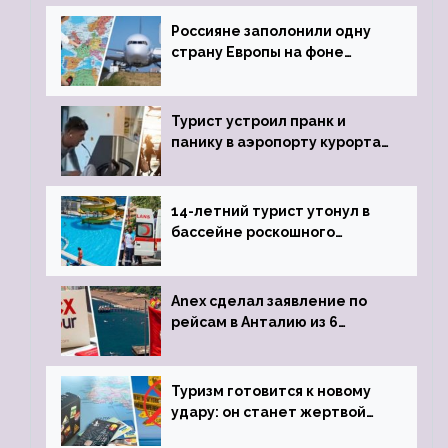
Россияне заполонили одну
страну Европы на фоне
угрозы отмены шенгенских
виз
Турист устроил пранк и
панику в аэропорту курорта,
объявив о 6-часовой
задержке рейса
14-летний турист утонул в
бассейне роскошного
турецкого отеля
Anex сделал заявление по
рейсам в Анталию из 6
городов
Туризм готовится к новому
удару: он станет жертвой
глобальной депрессии