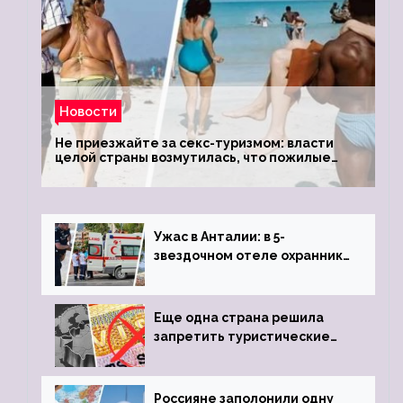
Новости
Не приезжайте за секс-туризмом: власти
целой страны возмутилась, что пожилые
туристки массово едут к ним, чтобы
обзавестись молодыми любовниками
Ужас в Анталии: в 5-
звездочном отеле охранник
устроил расстрел из
пистолета
Еще одна страна решила
запретить туристические
визы для россиян
Россияне заполонили одну