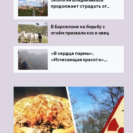
Экология Владикавказа
продолжает страдать от
закрытого цинкового завода
В Барселоне на борьбу с
огнём призвали коз и овец
«В сердце пармы»,
«Исчезающая красота»,
«Камень Черского»…