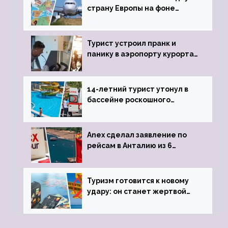
страну Европы на фоне
угрозы отмены шенгенских
виз
Турист устроил пранк и
панику в аэропорту курорта,
объявив о 6-часовой
задержке рейса
14-летний турист утонул в
бассейне роскошного
турецкого отеля
Anex сделал заявление по
рейсам в Анталию из 6
городов
Туризм готовится к новому
удару: он станет жертвой
глобальной депрессии