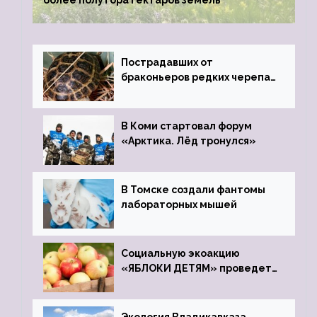
более полутора гектаров земель
Пострадавших от
браконьеров редких черепах
передали в Ростовский
зоопарк
В Коми стартовал форум
«Арктика. Лёд тронулся»
В Томске создали фантомы
лабораторных мышей
Социальную экоакцию
«ЯБЛОКИ ДЕТЯМ» проведет
фонд «Компас»