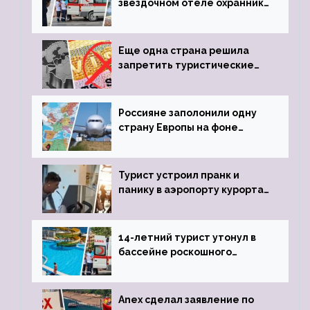
звездочном отеле охранник
устроил расстрел из
пистолета
Еще одна страна решила
запретить туристические
визы для россиян
Россияне заполонили одну
страну Европы на фоне
угрозы отмены шенгенских
виз
Турист устроил пранк и
панику в аэропорту курорта,
объявив о 6-часовой
задержке рейса
14-летний турист утонул в
бассейне роскошного
турецкого отеля
Anex сделал заявление по