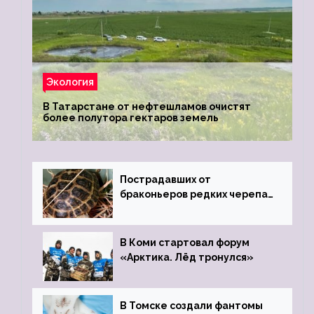
Экология
В Татарстане от нефтешламов очистят
более полутора гектаров земель
Пострадавших от
браконьеров редких черепах
передали в Ростовский
зоопарк
В Коми стартовал форум
«Арктика. Лёд тронулся»
В Томске создали фантомы