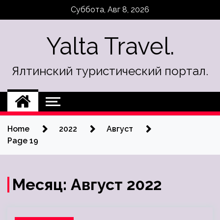
Skip
Суббота, Авг 8, 2026
to
content
Yalta Travel.
Ялтинский туристический портал.
Home
2022
Август
Page 19
Месяц:
Август 2022