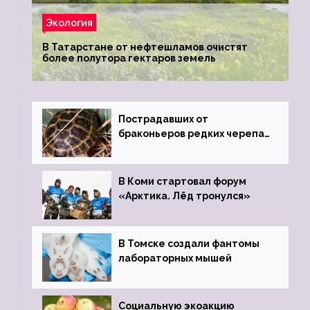
Экология
В Татарстане от нефтешламов очистят
более полутора гектаров земель
Пострадавших от
браконьеров редких черепах
передали в Ростовский
зоопарк
В Коми стартовал форум
«Арктика. Лёд тронулся»
В Томске создали фантомы
лабораторных мышей
Социальную экоакцию