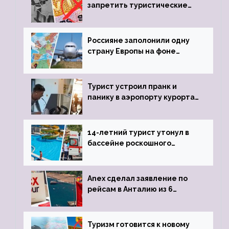
запретить туристические
визы для россиян
Россияне заполонили одну
страну Европы на фоне
угрозы отмены шенгенских
виз
Турист устроил пранк и
панику в аэропорту курорта,
объявив о 6-часовой
задержке рейса
14-летний турист утонул в
бассейне роскошного
турецкого отеля
Anex сделал заявление по
рейсам в Анталию из 6
городов
Туризм готовится к новому