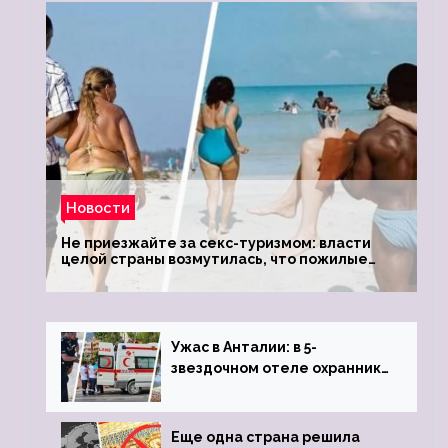
Новости
Не приезжайте за секс-туризмом: власти
целой страны возмутилась, что пожилые
туристки массово едут к ним, чтобы
обзавестись молодыми любовниками
Ужас в Анталии: в 5-
звездочном отеле охранник
устроил расстрел из
пистолета
Еще одна страна решила