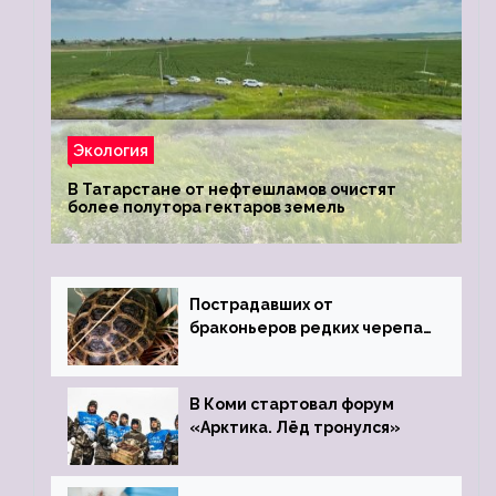
Экология
В Татарстане от нефтешламов очистят
более полутора гектаров земель
Пострадавших от
браконьеров редких черепах
передали в Ростовский
зоопарк
В Коми стартовал форум
«Арктика. Лёд тронулся»