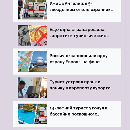
Ужас в Анталии: в 5-
звездочном отеле охранник
устроил расстрел из
пистолета
Еще одна страна решила
запретить туристические
визы для россиян
Россияне заполонили одну
страну Европы на фоне
угрозы отмены шенгенских
виз
Турист устроил пранк и
панику в аэропорту курорта,
объявив о 6-часовой
задержке рейса
14-летний турист утонул в
бассейне роскошного
турецкого отеля