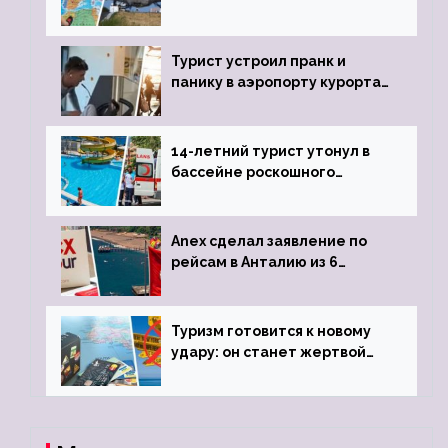
угрозы отмены шенгенских
виз
Турист устроил пранк и
панику в аэропорту курорта,
объявив о 6-часовой
задержке рейса
14-летний турист утонул в
бассейне роскошного
турецкого отеля
Anex сделал заявление по
рейсам в Анталию из 6
городов
Туризм готовится к новому
удару: он станет жертвой
глобальной депрессии