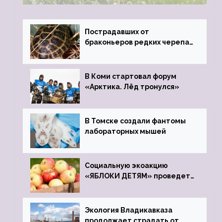
Пострадавших от
браконьеров редких черепах
передали в Ростовский
зоопарк
В Коми стартовал форум
«Арктика. Лёд тронулся»
В Томске создали фантомы
лабораторных мышей
Социальную экоакцию
«ЯБЛОКИ ДЕТЯМ» проведет
фонд «Компас»
Экология Владикавказа
продолжает страдать от