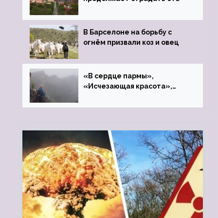
закрытого цинкового завода
В Барселоне на борьбу с
огнём призвали коз и овец
«В сердце пармы»,
«Исчезающая красота»,
«Камень Черского»…