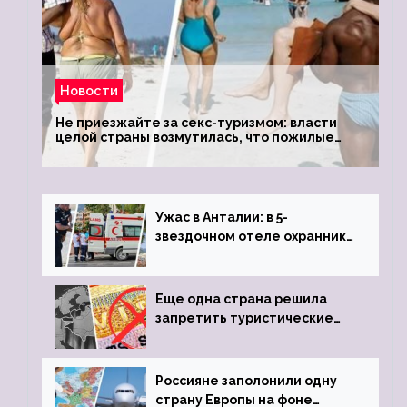
Новости
Не приезжайте за секс-туризмом: власти
целой страны возмутилась, что пожилые
туристки массово едут к ним, чтобы
обзавестись молодыми любовниками
Ужас в Анталии: в 5-
звездочном отеле охранник
устроил расстрел из
пистолета
Еще одна страна решила
запретить туристические
визы для россиян
Россияне заполонили одну
страну Европы на фоне