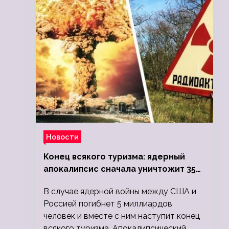
Новости
Конец всякого туризма: ядерный
апокалипсис сначала уничтожит 350
миллионов, а потом 5 миллиардов
В случае ядерной войны между США и
людей
Россией погибнет 5 миллиардов
человек и вместе с ним наступит конец
всякого туризма. Апокалипсический