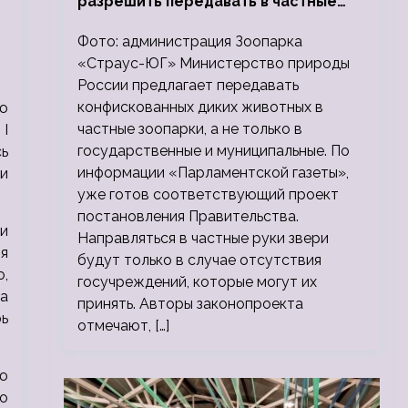
разрешить передавать в частные
зоопарки
Фото: администрация Зоопарка
«Страус-ЮГ» Министерство природы
России предлагает передавать
конфискованных диких животных в
ию
частные зоопарки, а не только в
I
государственные и муниципальные. По
сь
информации «Парламентской газеты»,
и
уже готов соответствующий проект
постановления Правительства.
и
Направляться в частные руки звери
я
будут только в случае отсутствия
,
госучреждений, которые могут их
а
принять. Авторы законопроекта
ь
отмечают, […]
ю
то