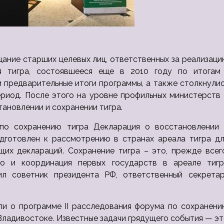
щание старших целевых лиц, ответственных за реализац
я тигра, состоявшееся еще в 2010 году по итогам 
 предварительные итоги программы, а также столкнули
риод. После этого на уровне профильных министерств 
ановлении и сохранении тигра.
 по сохранению тигра Декларация о восстановлении 
одготовлен к рассмотрению в странах ареала тигра дл
их деклараций. Сохранение тигра – это, прежде всего
тво и координация первых государств в ареале тигр
л советник президента РФ, ответственный секретар
ли о программе II расследования форума по сохранени
 Владивостоке. Известные задачи грядущего события — э