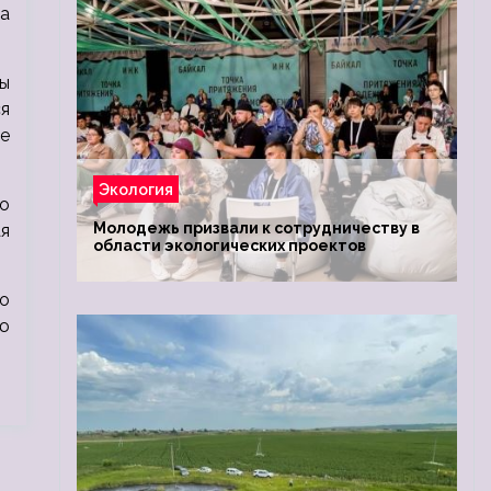
а
ны
ся
е
Экология
го
Молодежь призвали к сотрудничеству в
я
области экологических проектов
о
ю