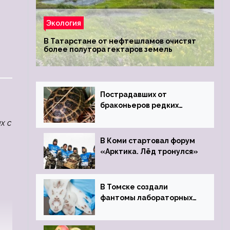
Экология
В Татарстане от нефтешламов очистят
более полутора гектаров земель
Пострадавших от
браконьеров редких
черепах передали в
х с
Ростовский зоопарк
В Коми стартовал форум
«Арктика. Лёд тронулся»
В Томске создали
фантомы лабораторных
мышей