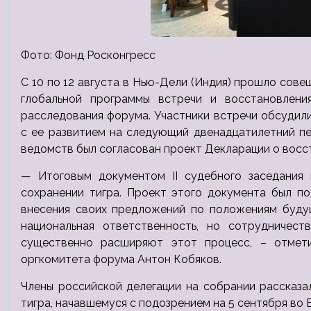
Фото: Фонд Росконгресс
С 10 по 12 августа в Нью-Дели (Индия) прошло сове
глобальной программы встречи и восстановлени
расследования форума. Участники встречи обсудили
с ее развитием на следующий двенадцатилетний пе
ведомств был согласован проект Декларации о восст
— Итоговым документом II судебного заседания
сохранении тигра. Проект этого документа был п
внесения своих предложений по положениям будущ
национальная ответственность, но сотрудничес
существенно расширяют этот процесс, – отмети
оргкомитета форума Антон Кобяков.
Члены российской делегации на собрании рассказа
тигра, начавшемуся с подозрением на 5 сентября во