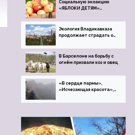
Социальную экоакцию
«ЯБЛОКИ ДЕТЯМ»
проведет фонд «Компас»
Экология Владикавказа
продолжает страдать от
закрытого цинкового
завода
В Барселоне на борьбу с
огнём призвали коз и овец
«В сердце пармы»,
«Исчезающая красота»,
«Камень Черского»…