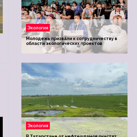
Экология
и
Молодежь призвали к сотрудничеству в
области экологических проектов
Экология
В Татарстане от нефтешламов очистят