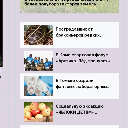
более полутора гектаров земель
Пострадавших от
браконьеров редких
черепах передали в
Ростовский зоопарк
В Коми стартовал форум
«Арктика. Лёд тронулся»
я
а
В Томске создали
фантомы лабораторных
мышей
Социальную экоакцию
«ЯБЛОКИ ДЕТЯМ»
проведет фонд «Компас»