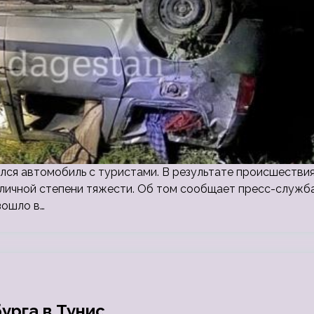
лся автомобиль с туристами. В результате происшестви
зличной степени тяжести. Об том сообщает пресс-служб
зошло в…
урга в Тунис