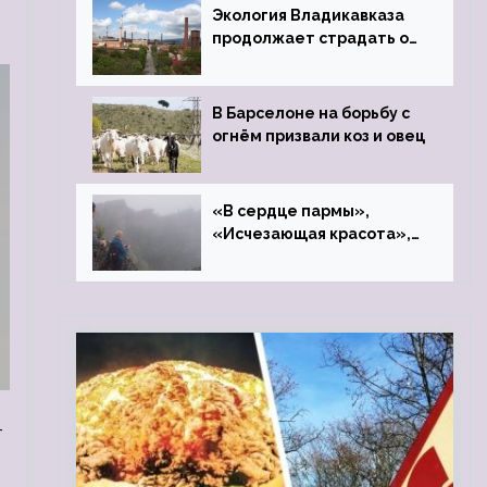
Экология Владикавказа
продолжает страдать от
закрытого цинкового
завода
В Барселоне на борьбу с
огнём призвали коз и овец
«В сердце пармы»,
«Исчезающая красота»,
«Камень Черского»…
-