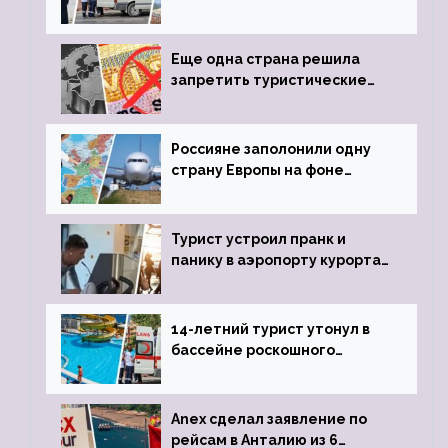
устроил расстрел из
пистолета
Еще одна страна решила
запретить туристические
визы для россиян
Россияне заполонили одну
страну Европы на фоне
угрозы отмены шенгенских
виз
Турист устроил пранк и
панику в аэропорту курорта,
объявив о 6-часовой
задержке рейса
14-летний турист утонул в
бассейне роскошного
турецкого отеля
Anex сделал заявление по
рейсам в Анталию из 6