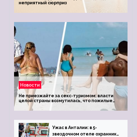
неприятный сюрприз
Новости
Не приезжайте за секс-туризмом: власти
целой страны возмутилась, что пожилые
туристки массово едут к ним, чтобы
обзавестись молодыми любовниками
Ужас в Анталии: в 5-
звездочном отеле охранник