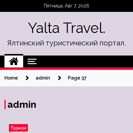
Skip
Пятница, Авг 7, 2026
to
content
Yalta Travel.
Ялтинский туристический портал.
Home
admin
Page 37
admin
Туризм