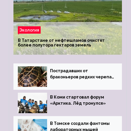
Экология
В Татарстане от нефтешламов очистят
более полутора гектаров земель
Пострадавших от
браконьеров редких черепах
передали в Ростовский
зоопарк
В Коми стартовал форум
«Арктика. Лёд тронулся»
В Томске создали фантомы
лабораторных мышей