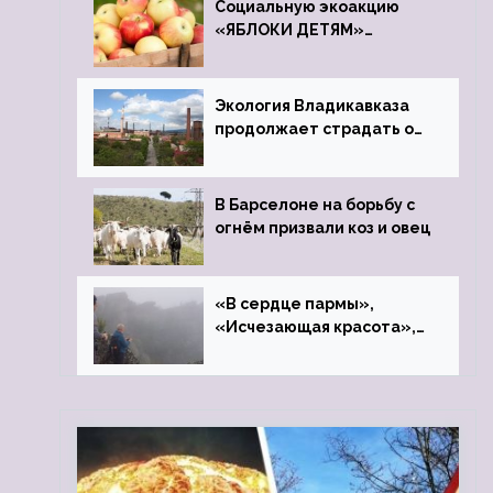
Социальную экоакцию
«ЯБЛОКИ ДЕТЯМ»
проведет фонд «Компас»
Экология Владикавказа
продолжает страдать от
закрытого цинкового
завода
В Барселоне на борьбу с
огнём призвали коз и овец
«В сердце пармы»,
«Исчезающая красота»,
«Камень Черского»…