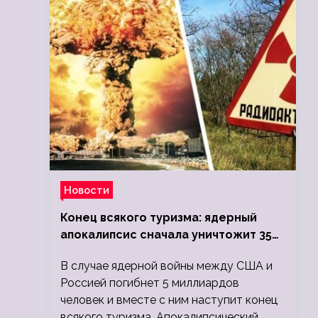
Новости
Конец всякого туризма: ядерный
апокалипсис сначала уничтожит 350
миллионов, а потом 5 миллиардов
В случае ядерной войны между США и
людей
Россией погибнет 5 миллиардов
человек и вместе с ним наступит конец
всякого туризма. Апокалипсический