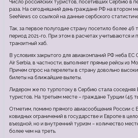
Число российских туристов, посетивших Сербию в пер
раза. На сегодняшний день граждане РФ на втором м
SeeNews со ссылкой на данные сербского статистич
Так, за первое полугодие страну посетило более 46 т
период 2021-го. При этом в расчетах учитываются и
транзитный хаб.
В условиях закрытого для авиакомпаний РФ неба ЕС 
Air Serbia, в частности, выполняет прямые рейсы из 
Причем спрос на перелеты в страну довольно высоки
билеты на ближайшие вылеты.
Лидером же по турпотоку в Сербию стала соседняя Б
туристов. На третьем месте – граждане Турции (45 ты
Отметим, помимо прямого авиасообщения России с Б
ковидных ограничений в государстве и Европе в цел
въездной, но и внутренний туризм – количество мес
более чем на треть.