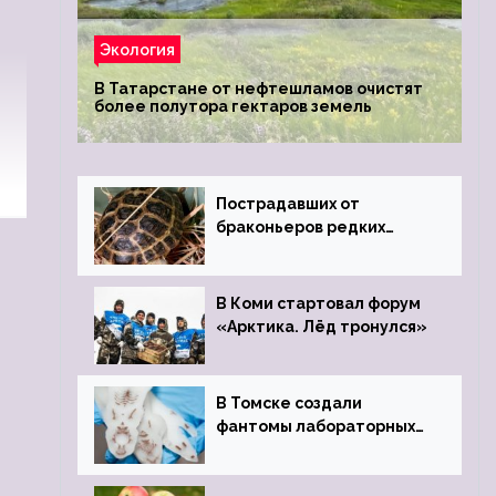
Экология
В Татарстане от нефтешламов очистят
более полутора гектаров земель
Пострадавших от
браконьеров редких
черепах передали в
Ростовский зоопарк
В Коми стартовал форум
«Арктика. Лёд тронулся»
В Томске создали
фантомы лабораторных
мышей