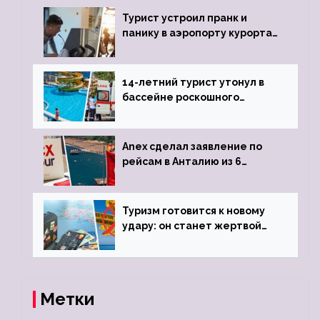
Турист устроил пранк и
панику в аэропорту курорта,
объявив о 6-часовой
задержке рейса
14-летний турист утонул в
бассейне роскошного
турецкого отеля
Anex сделал заявление по
рейсам в Анталию из 6
городов
Туризм готовится к новому
удару: он станет жертвой
глобальной депрессии
Метки