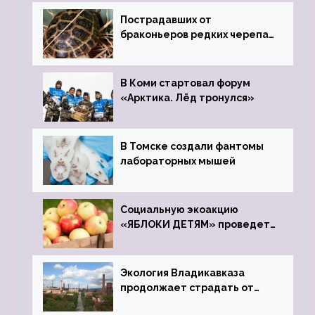
Пострадавших от
браконьеров редких черепах
передали в Ростовский
зоопарк
В Коми стартовал форум
«Арктика. Лёд тронулся»
В Томске создали фантомы
лабораторных мышей
Социальную экоакцию
«ЯБЛОКИ ДЕТЯМ» проведет
фонд «Компас»
Экология Владикавказа
продолжает страдать от
закрытого цинкового завода