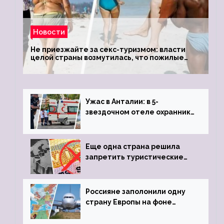
Новости
Не приезжайте за секс-туризмом: власти
целой страны возмутилась, что пожилые
туристки массово едут к ним, чтобы
обзавестись молодыми любовниками
Ужас в Анталии: в 5-
звездочном отеле охранник
устроил расстрел из
пистолета
Еще одна страна решила
запретить туристические
визы для россиян
Россияне заполонили одну
страну Европы на фоне
угрозы отмены шенгенских
виз