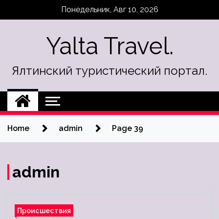
Skip
Понедельник, Авг 10, 2026
to
content
Yalta Travel.
Ялтинский туристический портал.
Home
admin
Page 39
admin
Происшествия