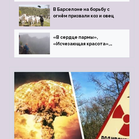
В Барселоне на борьбу с
огнём призвали коз и овец
«В сердце пармы»,
«Исчезающая красота»,
«Камень Черского»…