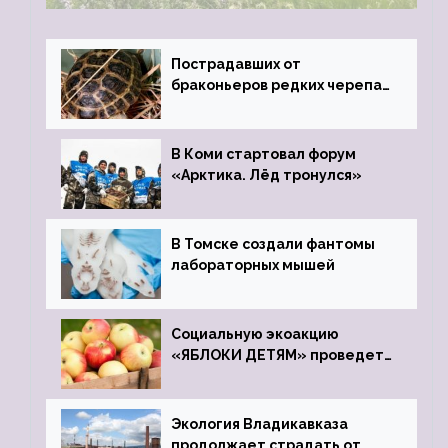
Пострадавших от
браконьеров редких черепах
передали в Ростовский
зоопарк
В Коми стартовал форум
«Арктика. Лёд тронулся»
В Томске создали фантомы
лабораторных мышей
Социальную экоакцию
«ЯБЛОКИ ДЕТЯМ» проведет
фонд «Компас»
Экология Владикавказа
продолжает страдать от