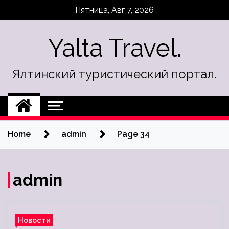
Skip
Пятница, Авг 7, 2026
to
content
Yalta Travel.
Ялтинский туристический портал.
Home
admin
Page 34
admin
Новости