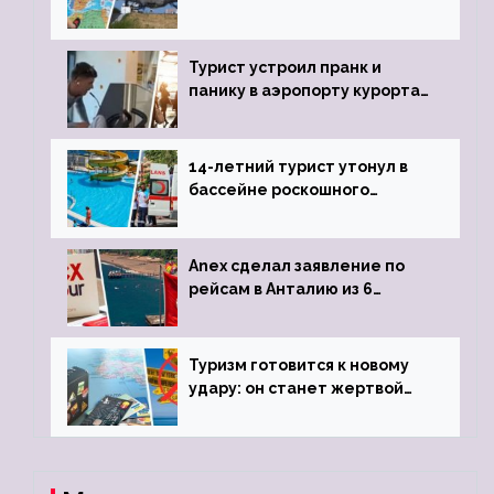
угрозы отмены шенгенских
виз
Турист устроил пранк и
панику в аэропорту курорта,
объявив о 6-часовой
задержке рейса
14-летний турист утонул в
бассейне роскошного
турецкого отеля
Anex сделал заявление по
рейсам в Анталию из 6
городов
Туризм готовится к новому
удару: он станет жертвой
глобальной депрессии