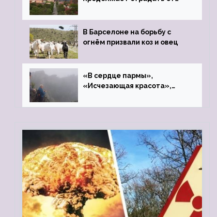
закрытого цинкового завода
В Барселоне на борьбу с
огнём призвали коз и овец
«В сердце пармы»,
«Исчезающая красота»,
«Камень Черского»…