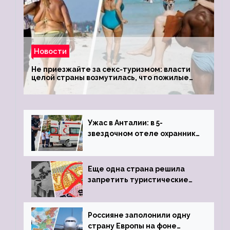
Новости
Не приезжайте за секс-туризмом: власти
целой страны возмутилась, что пожилые
туристки массово едут к ним, чтобы
обзавестись молодыми любовниками
Ужас в Анталии: в 5-
звездочном отеле охранник
устроил расстрел из
пистолета
Еще одна страна решила
запретить туристические
визы для россиян
Россияне заполонили одну
страну Европы на фоне