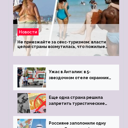
Новости
Не приезжайте за секс-туризмом: власти
целой страны возмутилась, что пожилые
туристки массово едут к ним, чтобы
обзавестись молодыми любовниками
Ужас в Анталии: в 5-
звездочном отеле охранник
устроил расстрел из
пистолета
Еще одна страна решила
запретить туристические
визы для россиян
Россияне заполонили одну