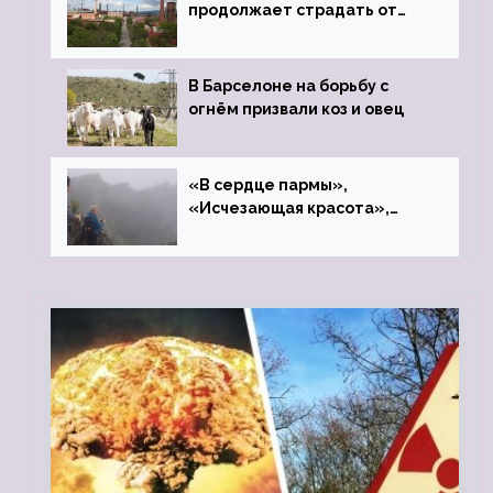
продолжает страдать от
закрытого цинкового завода
В Барселоне на борьбу с
огнём призвали коз и овец
«В сердце пармы»,
«Исчезающая красота»,
«Камень Черского»…