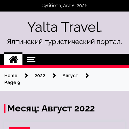
Skip
Суббота, Авг 8, 2026
to
content
Yalta Travel.
Ялтинский туристический портал.
Home
2022
Август
Page 9
Месяц:
Август 2022