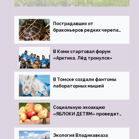
Пострадавших от
браконьеров редких черепах
передали в Ростовский
зоопарк
В Коми стартовал форум
«Арктика. Лёд тронулся»
В Томске создали фантомы
лабораторных мышей
Социальную экоакцию
«ЯБЛОКИ ДЕТЯМ» проведет
фонд «Компас»
Экология Владикавказа