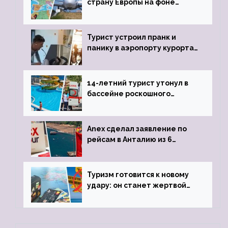
страну Европы на фоне
угрозы отмены шенгенских
виз
Турист устроил пранк и
панику в аэропорту курорта,
объявив о 6-часовой
задержке рейса
14-летний турист утонул в
бассейне роскошного
турецкого отеля
Anex сделал заявление по
рейсам в Анталию из 6
городов
Туризм готовится к новому
удару: он станет жертвой
глобальной депрессии