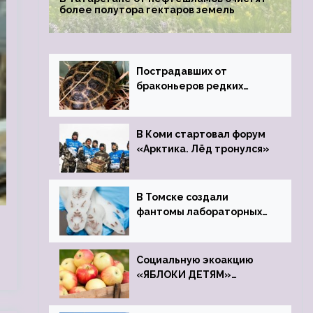
более полутора гектаров земель
Пострадавших от
браконьеров редких
черепах передали в
Ростовский зоопарк
В Коми стартовал форум
«Арктика. Лёд тронулся»
В Томске создали
фантомы лабораторных
мышей
Социальную экоакцию
«ЯБЛОКИ ДЕТЯМ»
проведет фонд «Компас»