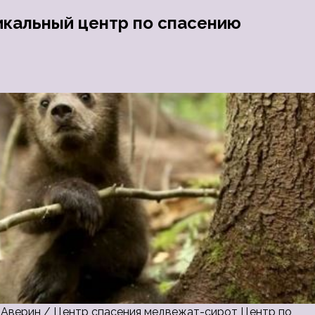
никальный центр по спасению
 Аверин / Центр спасения медвежат-сирот Центр по