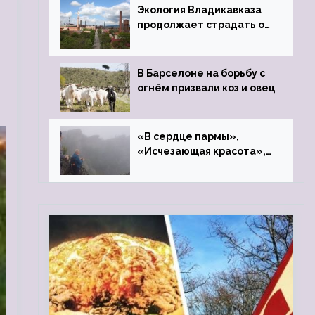
Экология Владикавказа
продолжает страдать от
закрытого цинкового
завода
В Барселоне на борьбу с
огнём призвали коз и овец
«В сердце пармы»,
«Исчезающая красота»,
«Камень Черского»…